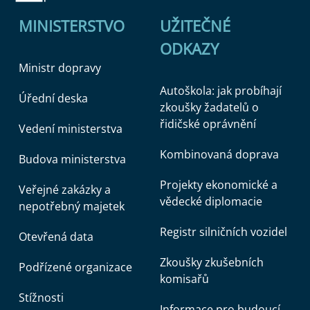
MINISTERSTVO
UŽITEČNÉ
ODKAZY
Ministr dopravy
Autoškola: jak probíhají
Úřední deska
zkoušky žadatelů o
řidičské oprávnění
Vedení ministerstva
Kombinovaná doprava
Budova ministerstva
Projekty ekonomické a
Veřejné zakázky a
vědecké diplomacie
nepotřebný majetek
Registr silničních vozidel
Otevřená data
Zkoušky zkušebních
Podřízené organizace
komisařů
Stížnosti
Informace pro budoucí