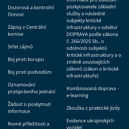
poskytovatele základní
Dozorová a kontrolní
služby a následné
činnost
subjekty kritické
Zápisy z Centrální
infrastruktury v odvětví
komise
DOPRAVA podle zákona
č. 266/2025 Sb., o
Střet zájmů
odolnosti subjektů
kritické infrastruktury a o
Boj proti korupci
změně souvisejících
zákonů (zákon o kritické
Boj proti podvodům
infrastruktuře)
Oznamování
Kombinovaná doprava -
protiprávního jednání
e-learning
Žádost o poskytnutí
Zkouška z praktické jízdy
informace
Evidence ukrajinských
Rovné příležitosti a
vozidel