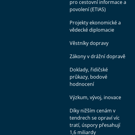
pro cestovní informace a
povolení (ETIAS)
Projekty ekonomické a
vědecké diplomacie
Věstníky dopravy
Zákony v drážní dopravě
Doklady, řidičské
průkazy, bodové
hodnocení
Výzkum, vývoj, inovace
Díky nižším cenám v
tendrech se opraví víc
tratí, úspory přesahují
1,6 miliardy