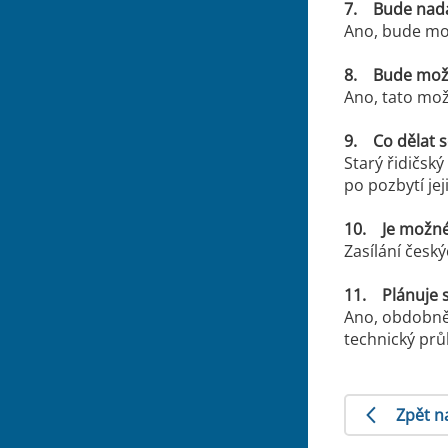
7. Bude nadá
Ano, bude mož
8. Bude možné
Ano, tato mož
9. Co dělat s
Starý řidičsk
po pozbytí je
10. Je možné 
Zasílání česk
11. Plánuje s
Ano, obdobně 
technický prů
Zpět n