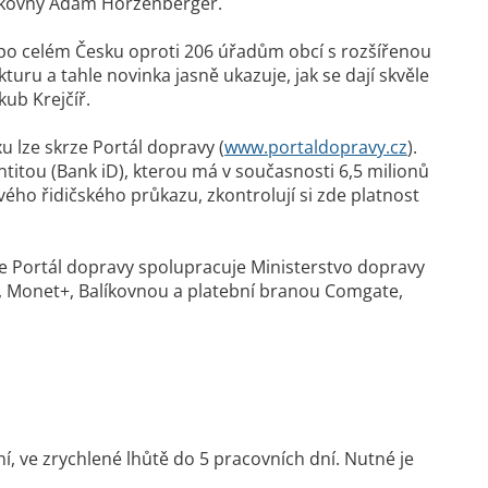
alíkovny Adam Hőrzenberger.
600 po celém Česku oproti 206 úřadům obcí s rozšířenou
ru a tahle novinka jasně ukazuje, jak se dají skvěle
kub Krejčíř.
 lze skrze Portál dopravy (
www.portaldopravy.cz
).
ntitou (Bank iD), kterou má v současnosti 6,5 milionů
vého řidičského průkazu, zkontrolují si zde platnost
ze Portál dopravy spolupracuje Ministerstvo dopravy
Z, Monet+, Balíkovnou a platební branou Comgate,
í, ve zrychlené lhůtě do 5 pracovních dní. Nutné je