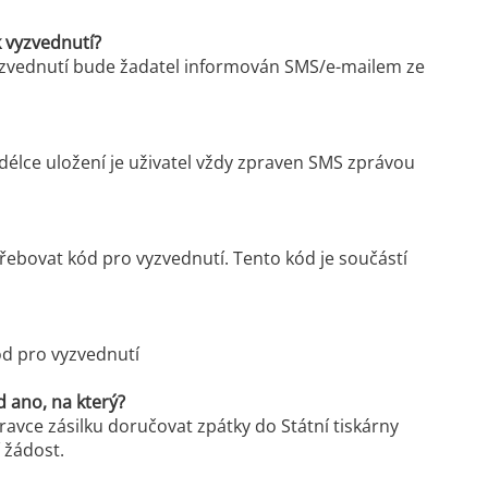
 k vyzvednutí?
 vyzvednutí bude žadatel informován SMS/e-mailem ze
O délce uložení je uživatel vždy zpraven SMS zprávou
řebovat kód pro vyzvednutí. Tento kód je součástí
kód pro vyzvednutí
 ano, na který?
avce zásilku doručovat zpátky do Státní tiskárny
í žádost.