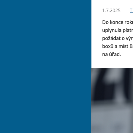
1.7.2025
|
T
Do konce roku
uplynula plat
požádat o výr
boxů a míst B
na úřad.