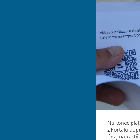
Na konec plat
z Portálu dop
údaj na karti