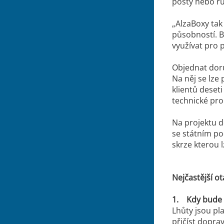
pošty nebo rů
„AlzaBoxy tak
působností. B
využívat pro 
Objednat doru
Na něj se lze
klientů deset
technické pro
Na projektu d
se státním po
skrze kterou 
Nejčastější o
1. Kdy bude ř
Lhůty jsou pl
přičíst doprav