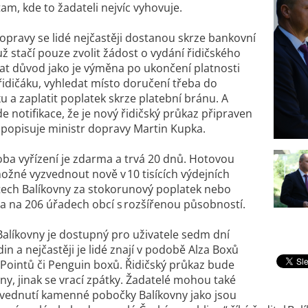
tam, kde to žadateli nejvíc vyhovuje.
opravy se lidé nejčastěji dostanou skrze bankovní
už stačí pouze zvolit žádost o vydání řidičského
at důvod jako je výměna po ukončení platnosti
 řidičáku, vyhledat místo doručení třeba do
u a zaplatit poplatek skrze platební bránu. A
e notifikace, že je nový řidičský průkaz připraven
“ popisuje ministr dopravy Martin Kupka.
ba vyřízení je zdarma a trvá 20 dnů. Hotovou
ožné vyzvednout nově v 10 tisících výdejních
ech Balíkovny za stokorunový poplatek nebo
a na 206 úřadech obcí s rozšířenou působností.
Balíkovny je dostupný pro uživatele sedm dní
in a nejčastěji je lidé znají v podobě Alza Boxů
Pointů či Penguin boxů. Řidičský průkaz bude
ny, jinak se vrací zpátky. Žadatelé mohou také
zvednutí kamenné pobočky Balíkovny jako jsou