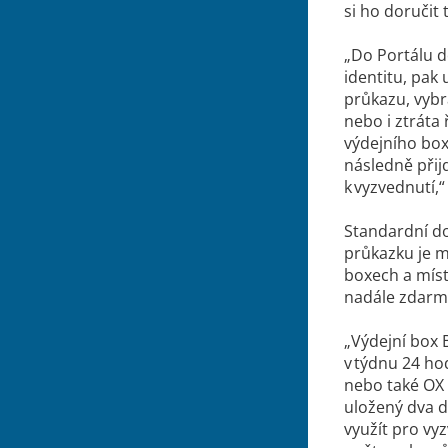
si ho doručit 
„Do Portálu d
identitu, pak 
průkazu, vybr
nebo i ztráta
výdejního box
následně přijd
k vyzvednutí,
Standardní do
průkazku je m
boxech a míst
nadále zdarm
„Výdejní box 
v týdnu 24 hod
nebo také OX 
uložený dva d
využít pro vy