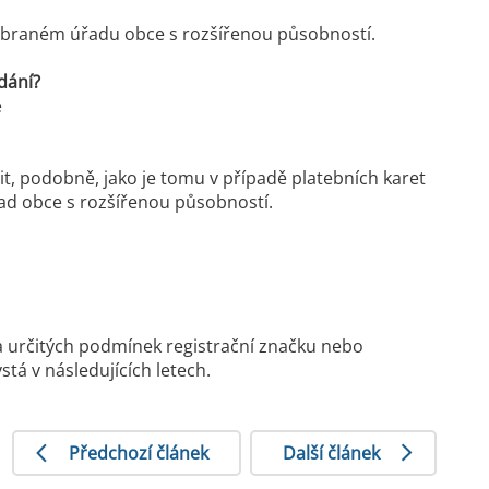
ybraném úřadu obce s rozšířenou působností.
dání?
e
it, podobně, jako je tomu v případě platebních karet
řad obce s rozšířenou působností.
a určitých podmínek registrační značku nebo
tá v následujících letech.
Předchozí článek
Další článek