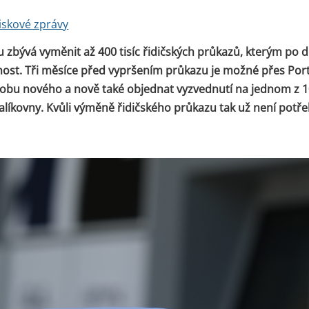
iskové zprávy
 zbývá vyměnit až 400 tisíc řidičských průkazů, kterým po d
nost. Tři měsíce před vypršením průkazu je možné přes Por
obu nového a nově také objednat vyzvednutí na jednom z 10
alíkovny. Kvůli výměně řidičského průkazu tak už není potř