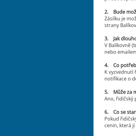
2. Bude možné
Zásilku je mo
strany Balíko
3. Jak dlouho
V Balíkovně (
nebo emaile
4. Co potřebu
K vyzvednutí 
notifikace o 
5. Může za m
Ano, řidičský
6. Co se stan
Pokud řidičsk
cenin, která j