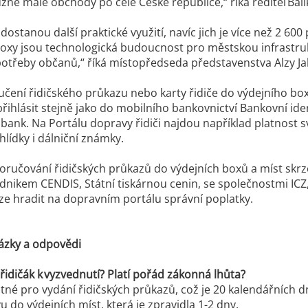
zné malé obchody po celé České republice,“ říká ředitel B
 dostanou další praktické využití, navíc jich je více než 2 
oxy jsou technologická budoucnost pro městskou infrastruktu
potřeby občanů,“ říká místopředseda představenstva Alzy Ja
čení řidičského průkazu nebo karty řidiče do výdejního boxu
 přihlásit stejně jako do mobilního bankovnictví Bankovní ide
i bank. Na Portálu dopravy řidiči najdou například platnost s
hlídky i dálniční známky.
oručování řidičských průkazů do výdejních boxů a míst skr
dnikem CENDIS, Státní tiskárnou cenin, se společnostmi IC
lze hradit na dopravním portálu správní poplatky.
tázky a odpovědi
idičák k vyzvednutí? Platí pořád zákonná lhůta?
atné pro vydání řidičských průkazů, což je 20 kalendářních dn
u do výdejních míst, která je zpravidla 1-2 dny.