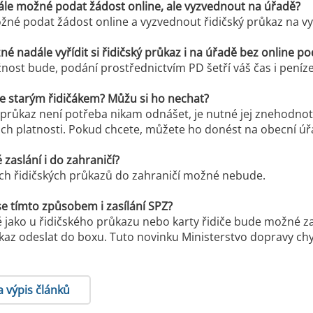
le možné podat žádost online, ale vyzvednout na úřadě?
né podat žádost online a vyzvednout řidičský průkaz na v
 nadále vyřídit si řidičský průkaz i na úřadě bez online po
nost bude, podání prostřednictvím PD šetří váš čas i peníz
e starým řidičákem? Můžu si ho nechat?
ý průkaz není potřeba nikam odnášet, je nutné jej znehodnot
jich platnosti. Pokud chcete, můžete ho donést na obecní ú
zaslání i do zahraničí?
ých řidičských průkazů do zahraničí možné nebude.
e tímto způsobem i zasílání SPZ?
jako u řidičského průkazu nebo karty řidiče bude možné z
kaz odeslat do boxu. Tuto novinku Ministerstvo dopravy chys
a výpis článků