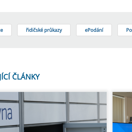
ce
řidičské průkazy
ePodání
Po
JÍCÍ ČLÁNKY