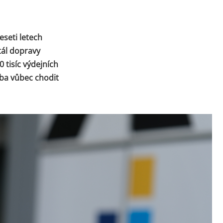
eseti letech
tál dopravy
 tisíc výdejních
eba vůbec chodit