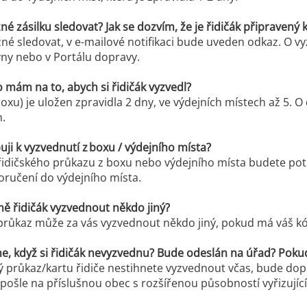
 zásilku sledovat? Jak se dozvím, že je řidičák připravený
žné sledovat, v e-mailové notifikaci bude uveden odkaz. O
vny nebo v Portálu dopravy.
 mám na to, abych si řidičák vyzvedl?
boxu) je uložen zpravidla 2 dny, ve výdejních místech až 5. 
m.
ji k vyzvednutí z boxu / výdejního místa?
řidičského průkazu z boxu nebo výdejního místa budete pot
doručení do výdejního místa.
ě řidičák vyzvednout někdo jiný?
 průkaz může za vás vyzvednout někdo jiný, pokud má váš 
e, když si řidičák nevyzvednu? Bude odeslán na úřad? Pokud
ý průkaz/kartu řidiče nestihnete vyzvednout včas, bude dopr
i pošle na příslušnou obec s rozšířenou působností vyřizujíc