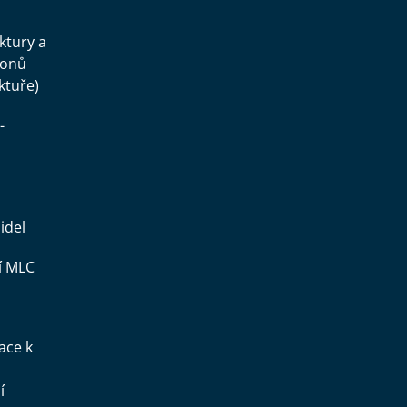
uktury a
konů
ktuře)
-
idel
í MLC
ace k
í