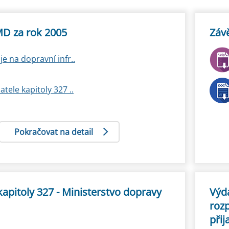
D za rok 2005
Záv
je na dopravní infr..
tele kapitoly 327 ..
Pokračovat na detail
kapitoly 327 - Ministerstvo dopravy
Výda
rozp
přij