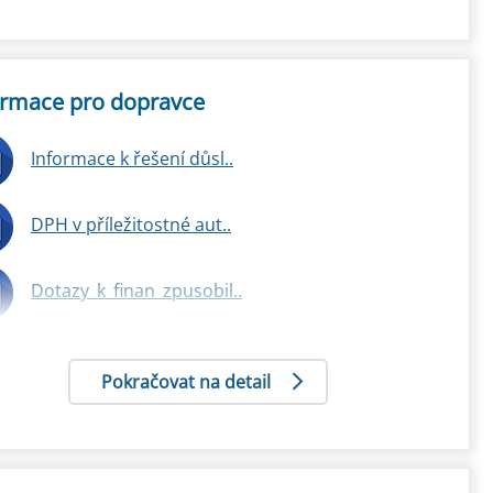
ormace pro dopravce
Informace k řešení důsl..
DPH v příležitostné aut..
Dotazy_k_finan_zpusobil..
Pokračovat na detail