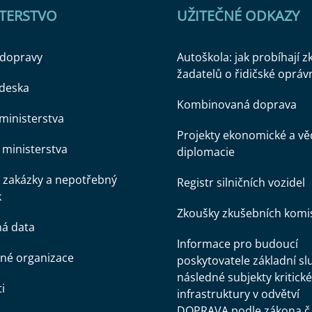
STERSTVO
UŽITEČNÉ ODKAZY
 dopravy
Autoškola: jak probíhají 
žadatelů o řidičské opráv
 deska
Kombinovaná doprava
ministerstva
Projekty ekonomické a v
ministerstva
diplomacie
 zakázky a nepotřebný
Registr silničních vozidel
k
Zkoušky zkušebních komi
ná data
Informace pro budoucí
né organizace
poskytovatele základní sl
následné subjekty kritické
i
infrastruktury v odvětví
DOPRAVA podle zákona č