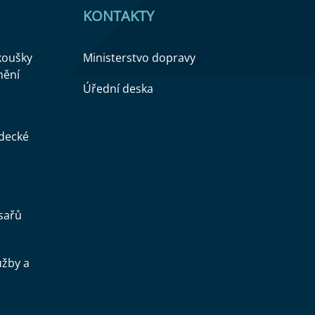
KONTAKTY
zkoušky
Ministerstvo dopravy
nění
Úřední deska
ědecké
sařů
užby a
.