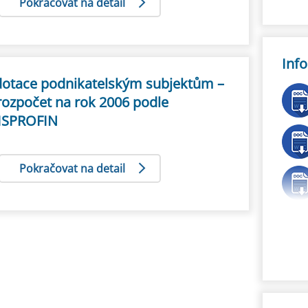
Pokračovat na detail
Inf
 dotace podnikatelským subjektům –
rozpočet na rok 2006 podle
ISPROFIN
Pokračovat na detail