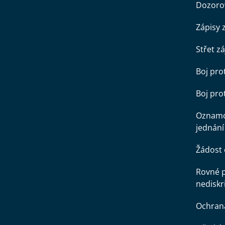
Dozorov
Zápisy 
Střet z
Boj pro
Boj pr
Oznamo
jednání
Žádost 
Rovné př
nediskr
Ochran