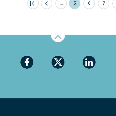
|<
...
<
5
6
7
Nahoru