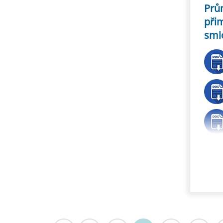
Prů
při
sml