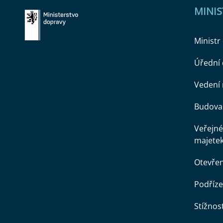
MINI
Ministr
Úřední
Vedení 
Budova 
Veřejné
majete
Otevře
Podříze
Stížnost