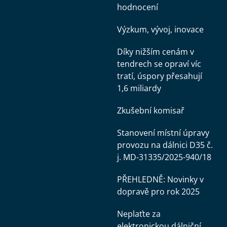
hodnocení
Výzkum, vývoj, inovace
Díky nižším cenám v
tendrech se opraví víc
tratí, úspory přesahují
1,6 miliardy
Zkušební komisař
Stanovení místní úpravy
provozu na dálnici D35 č.
j. MD-31335/2025-940/18
PŘEHLEDNĚ: Novinky v
dopravě pro rok 2025
Neplaťte za
elektronickou dálniční