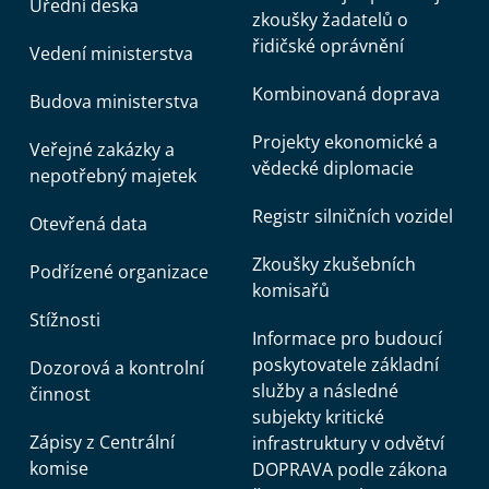
Úřední deska
zkoušky žadatelů o
řidičské oprávnění
Vedení ministerstva
Kombinovaná doprava
Budova ministerstva
Projekty ekonomické a
Veřejné zakázky a
vědecké diplomacie
nepotřebný majetek
Registr silničních vozidel
Otevřená data
Zkoušky zkušebních
Podřízené organizace
komisařů
Stížnosti
Informace pro budoucí
poskytovatele základní
Dozorová a kontrolní
služby a následné
činnost
subjekty kritické
Zápisy z Centrální
infrastruktury v odvětví
komise
DOPRAVA podle zákona