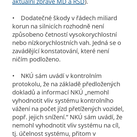
aktuální zprávě MD a ŘSD
).
• Dodatečné škody v řádech miliard
korun na silnicích rozhodně není
způsobeno četností vysokorychlostní
nebo nízkorychlostních vah. Jedná se o
zavádějící konstatování, které není
ničím podloženo.
• NKÚ sám uvádí v kontrolním
protokolu, že na základě předložených
dokladů a informací NKÚ „nemohl
vyhodnotit vliv systému kontrolního
vážení na počet jízd přetížených vozidel,
popř. jejich snížení.” NKÚ sám uvádí, že
nemohl vyhodnotit vliv systému na cíl,
tj. účelnost systému, přitom v