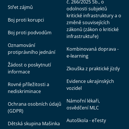
č. 266/2025 Sb., o
Střet zájmů
odolnosti subjektů
kritické infrastruktury a o
Boj proti korupci
změně souvisejících
zákonů (zákon o kritické
Boj proti podvodům
infrastruktuře)
Oznamování
Kombinovaná doprava -
protiprávního jednání
e-learning
Žádost o poskytnutí
Zkouška z praktické jízdy
informace
Evidence ukrajinských
Rovné příležitosti a
vozidel
nediskriminace
Námořní lékaři,
Ochrana osobních údajů
osvědčení MLC
(GDPR)
Autoškola - eTesty
Dětská skupina Mašinka