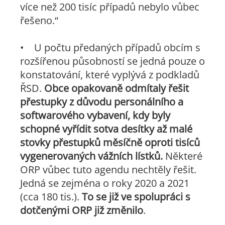
více než 200 tisíc případů nebylo vůbec
řešeno.“
• U počtu předaných případů obcím s
rozšířenou působností se jedná pouze o
konstatování, které vyplývá z podkladů
ŘSD.
Obce opakovaně odmítaly řešit
přestupky z důvodu personálního a
softwarového vybavení, kdy byly
schopné vyřídit sotva desítky až malé
stovky přestupků měsíčně oproti tisíců
vygenerovaných vážních lístků.
Některé
ORP vůbec tuto agendu nechtěly řešit.
Jedná se zejména o roky 2020 a 2021
(cca 180 tis.).
To se již ve spolupráci s
dotčenými ORP již změnilo
.