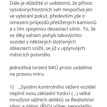
Dále je důležité si uvědomit, že přínos
vysokorychlostních vah nespočívá jen
ve vybírání pokut, především jde o
omezení průjezdů přetížených kamionů
a s tím spojenou devastací silnic. To, že
se díky vahám pohyb takovýchto
vozidel v některých dotčených
oblastech snížil, se již v uplynulých
měsících potvrdilo.
Jednotlivá tvrzení NKÚ proto uvádíme
na pravou míru.
1)
,,Systém kontrolního vážení vozidel
neplnil svou základní funkci (...) velké
množství vážních deliktů se Ředitelství
silnic a dálnic (ŘSD) vůbec nepodařilo