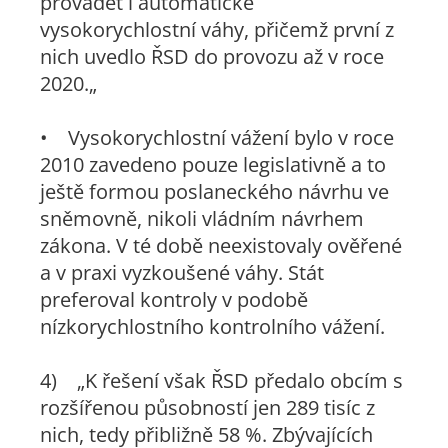
provádět i automatické
vysokorychlostní váhy, přičemž první z
nich uvedlo ŘSD do provozu až v roce
2020.„
• Vysokorychlostní vážení bylo v roce
2010 zavedeno pouze legislativně a to
ještě formou poslaneckého návrhu ve
sněmovně, nikoli vládním návrhem
zákona. V té době neexistovaly ověřené
a v praxi vyzkoušené váhy. Stát
preferoval kontroly v podobě
nízkorychlostního kontrolního vážení.
4)
„K řešení však ŘSD předalo obcím s
rozšířenou působností jen 289 tisíc z
nich, tedy přibližně 58 %. Zbývajících