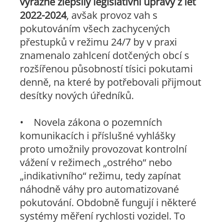
výrazně zlepšily legislativní úpravy z let
2022-2024
, avšak provoz vah s
pokutováním všech zachycených
přestupků v režimu 24/7 by v praxi
znamenalo zahlcení dotčených obcí s
rozšířenou působností tísici pokutami
denně, na které by potřebovali přijmout
desítky nových úředníků.
• Novela zákona o pozemních
komunikacích i příslušné vyhlášky
proto umožnily provozovat kontrolní
vážení v režimech „ostrého“ nebo
„indikativního“ režimu, tedy zapínat
náhodně váhy pro automatizované
pokutování. Obdobně fungují i některé
systémy měření rychlosti vozidel. To