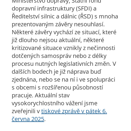
Ministerstvo dopravy, Státní fond
dopravní infrastruktury (SFDI) a
Ředitelství silnic a dálnic (ŘSD) s mnoha
prezentovaným závěry nesouhlasí.
Některé závěry vychází ze situací, které
již dlouho nejsou aktuální, některé
kritizované situace vznikly z nečinnosti
dotčených samospráv nebo z délky
procesu nutných legislativních změn. V
dalších bodech je již náprava buď
zjednána, nebo se na ní i ve spolupráci
s obcemi s rozšířenou působností
pracuje. Aktuální stav
vysokorychlostního vážení jsme
zveřejnili v
tiskové zprávě v pátek 6.
června 2025
.