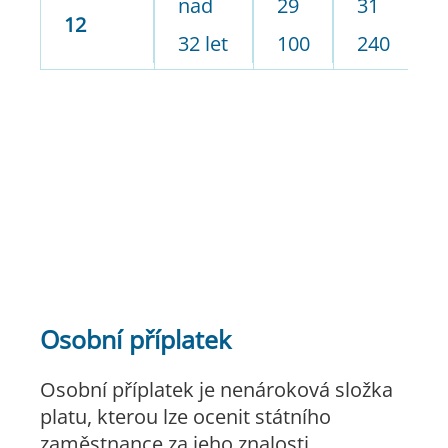
nad
29
31
3
12
32 let
100
240
7
Osobní příplatek
Osobní příplatek je nenároková složka
platu, kterou lze ocenit státního
zaměstnance za jeho znalosti,