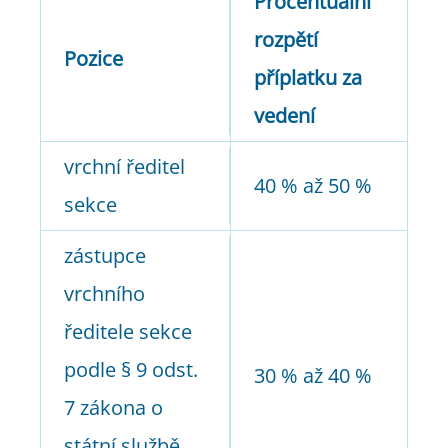
Procentuální
rozpětí
Pozice
příplatku za
vedení
vrchní ředitel
40 % až 50 %
sekce
zástupce
vrchního
ředitele sekce
podle § 9 odst.
30 % až 40 %
7 zákona o
státní službě