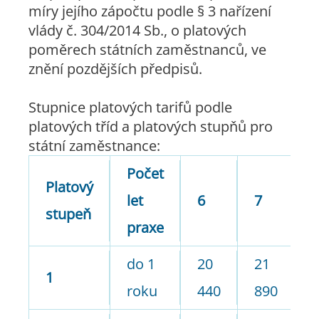
míry jejího zápočtu podle § 3 nařízení
vlády č. 304/2014 Sb., o platových
poměrech státních zaměstnanců, ve
znění pozdějších předpisů.
Stupnice platových tarifů podle
platových tříd a platových stupňů pro
státní zaměstnance:
Počet
Platový
let
6
7
8
stupeň
praxe
do 1
20
21
2
1
roku
440
890
4