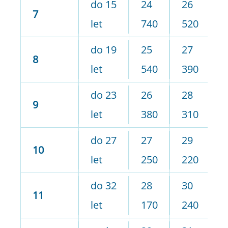
do 15
24
26
2
7
let
740
520
5
do 19
25
27
2
8
let
540
390
4
do 23
26
28
3
9
let
380
310
4
do 27
27
29
3
10
let
250
220
5
do 32
28
30
3
11
let
170
240
6