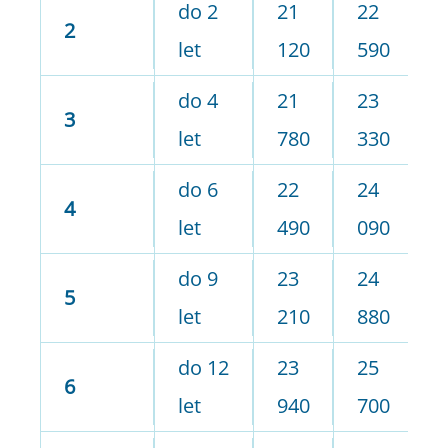
do 2
21
22
2
2
let
120
590
2
do 4
21
23
2
3
let
780
330
0
do 6
22
24
2
4
let
490
090
8
do 9
23
24
2
5
let
210
880
7
do 12
23
25
2
6
let
940
700
6