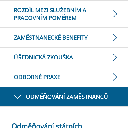
ROZDÍL MEZI SLUŽEBNÍM A
PRACOVNÍM POMĚREM
ZAMĚSTNANECKÉ BENEFITY
ÚŘEDNICKÁ ZKOUŠKA
ODBORNÉ PRAXE
ODMĚŇOVÁNÍ ZAMĚSTNANCŮ
Odměňování státních