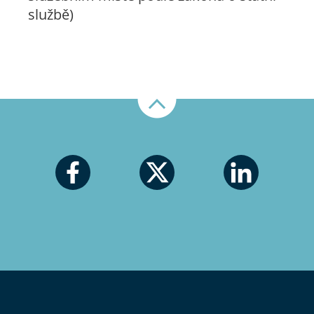
službě)
Nahoru