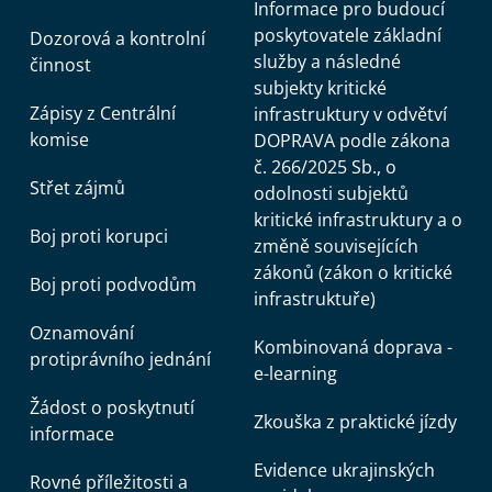
Informace pro budoucí
poskytovatele základní
Dozorová a kontrolní
služby a následné
činnost
subjekty kritické
Zápisy z Centrální
infrastruktury v odvětví
komise
DOPRAVA podle zákona
č. 266/2025 Sb., o
Střet zájmů
odolnosti subjektů
kritické infrastruktury a o
Boj proti korupci
změně souvisejících
zákonů (zákon o kritické
Boj proti podvodům
infrastruktuře)
Oznamování
Kombinovaná doprava -
protiprávního jednání
e-learning
Žádost o poskytnutí
Zkouška z praktické jízdy
informace
Evidence ukrajinských
Rovné příležitosti a