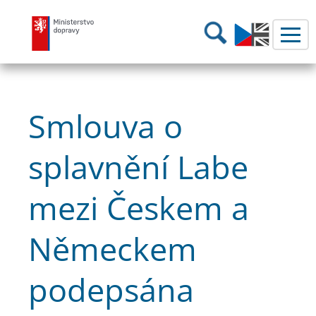
Ministerstvo dopravy
Hledání
Smlouva o
splavnění Labe
mezi Českem a
Německem
podepsána