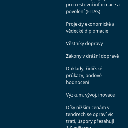
pro cestovní informace a
povolení (ETIAS)
Projekty ekonomické a
vědecké diplomacie
Věstníky dopravy
Zákony v drážní dopravě
Doklady, řidičské
průkazy, bodové
hodnocení
Výzkum, vývoj, inovace
Díky nižším cenám v
tendrech se opraví víc
tratí, úspory přesahují
1,6 miliardy