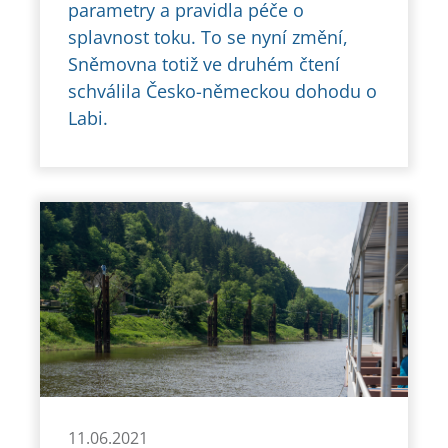
parametry a pravidla péče o
splavnost toku. To se nyní změní,
Sněmovna totiž ve druhém čtení
schválila Česko-německou dohodu o
Labi.
11.06.2021