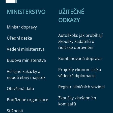
MINISTERSTVO
UŽITEČNÉ
ODKAZY
Ministr dopravy
Autoškola: jak probíhají
Úřední deska
zkoušky žadatelů o
řidičské oprávnění
Vedení ministerstva
Kombinovaná doprava
Budova ministerstva
Projekty ekonomické a
Veřejné zakázky a
vědecké diplomacie
nepotřebný majetek
Registr silničních vozidel
Otevřená data
Zkoušky zkušebních
Podřízené organizace
komisařů
Stížnosti