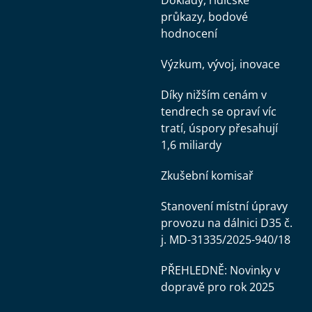
Doklady, řidičské
průkazy, bodové
hodnocení
Výzkum, vývoj, inovace
Díky nižším cenám v
tendrech se opraví víc
tratí, úspory přesahují
1,6 miliardy
Zkušební komisař
Stanovení místní úpravy
provozu na dálnici D35 č.
j. MD-31335/2025-940/18
PŘEHLEDNĚ: Novinky v
dopravě pro rok 2025