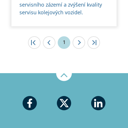
servisního zázemí a zvýšení kvality
servisu kolejových vozidel.
|<
1
<
>
>|
Nahoru