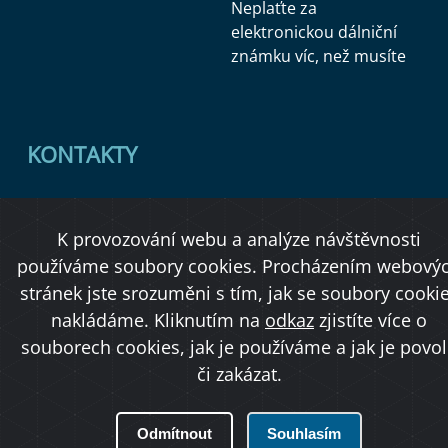
Neplaťte za
elektronickou dálniční
známku víc, než musíte
KONTAKTY
Ministerstvo dopravy
K provozování webu a analýze návštěvnosti
Úřední deska
používáme soubory cookies. Procházením webový
stránek jste srozuměni s tím, jak se soubory cooki
nakládáme. Kliknutím na
odkaz
zjistíte více o
Copyright © 2026 Ministerstvo dopravy ČR
souborech cookies, jak je používáme a jak je povol
či zakázat.
O přístupnosti
Odmítnout
Souhlasím