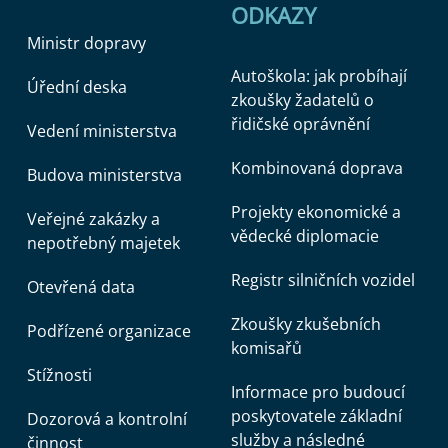
ODKAZY
Ministr dopravy
Autoškola: jak probíhají
Úřední deska
zkoušky žadatelů o
řidičské oprávnění
Vedení ministerstva
Kombinovaná doprava
Budova ministerstva
Projekty ekonomické a
Veřejné zakázky a
vědecké diplomacie
nepotřebný majetek
Registr silničních vozidel
Otevřená data
Zkoušky zkušebních
Podřízené organizace
komisařů
Stížnosti
Informace pro budoucí
poskytovatele základní
Dozorová a kontrolní
služby a následné
činnost