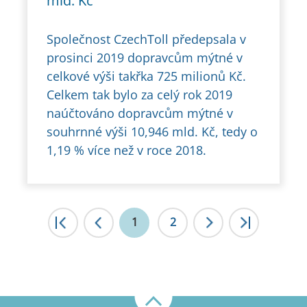
mld. Kč
Společnost CzechToll předepsala v
prosinci 2019 dopravcům mýtné v
celkové výši takřka 725 milionů Kč.
Celkem tak bylo za celý rok 2019
naúčtováno dopravcům mýtné v
souhrnné výši 10,946 mld. Kč, tedy o
1,19 % více než v roce 2018.
|<
1
<
2
>
>|
Nahoru