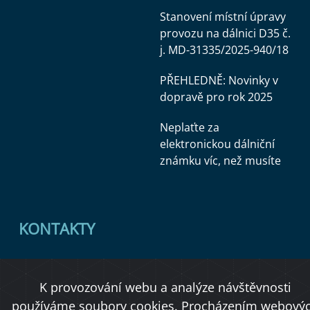
Stanovení místní úpravy
provozu na dálnici D35 č.
j. MD-31335/2025-940/18
PŘEHLEDNĚ: Novinky v
dopravě pro rok 2025
Neplaťte za
elektronickou dálniční
známku víc, než musíte
KONTAKTY
Ministerstvo dopravy
K provozování webu a analýze návštěvnosti
Úřední deska
používáme soubory cookies. Procházením webový