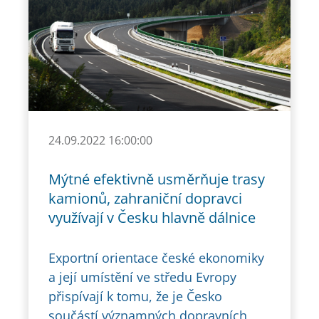
24.09.2022 16:00:00
Mýtné efektivně usměrňuje trasy
kamionů, zahraniční dopravci
využívají v Česku hlavně dálnice
Exportní orientace české ekonomiky
a její umístění ve středu Evropy
přispívají k tomu, že je Česko
součástí významných dopravních