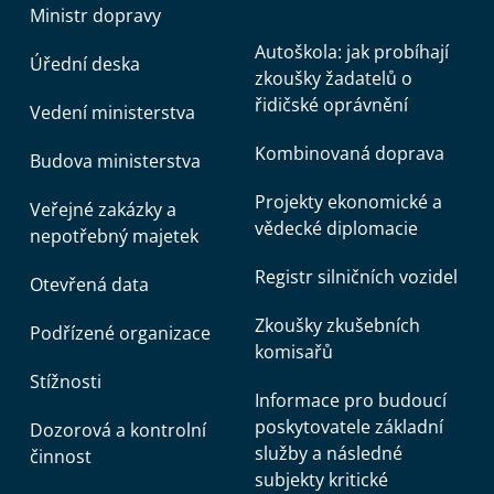
Ministr dopravy
Autoškola: jak probíhají
Úřední deska
zkoušky žadatelů o
řidičské oprávnění
Vedení ministerstva
Kombinovaná doprava
Budova ministerstva
Projekty ekonomické a
Veřejné zakázky a
vědecké diplomacie
nepotřebný majetek
Registr silničních vozidel
Otevřená data
Zkoušky zkušebních
Podřízené organizace
komisařů
Stížnosti
Informace pro budoucí
poskytovatele základní
Dozorová a kontrolní
služby a následné
činnost
subjekty kritické