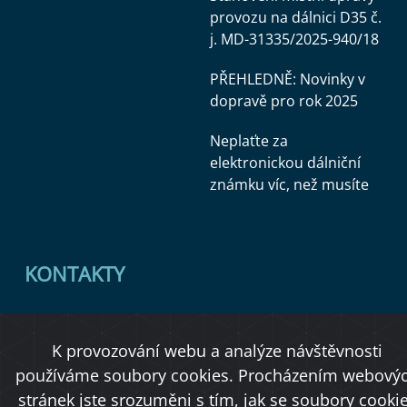
provozu na dálnici D35 č.
j. MD-31335/2025-940/18
PŘEHLEDNĚ: Novinky v
dopravě pro rok 2025
Neplaťte za
elektronickou dálniční
známku víc, než musíte
KONTAKTY
Ministerstvo dopravy
K provozování webu a analýze návštěvnosti
Úřední deska
používáme soubory cookies. Procházením webový
stránek jste srozuměni s tím, jak se soubory cooki