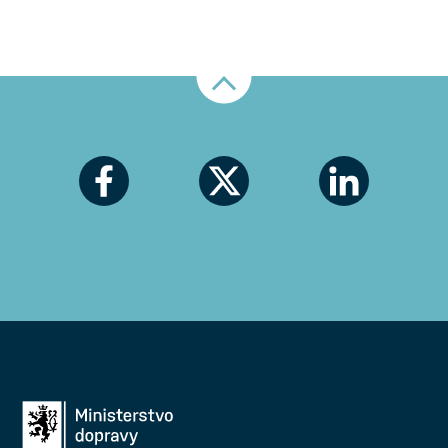
odkaz se otevře PDF soubor s vlastním zněním
Kodexu evropské statistiky
Nahoru
Politika ochrany důvěrných údajů,
Ministerstvo
dopravy ČR - Ministerstvo
Některé ze statistik naleznete na webu Systému
dopravních statistik
www.sydos.cz
.
Čtvrtletní přehledy základních ukazatelů
Čtvrtletní mezinárodní přehledy – členské
státy EU
Ročenky dopravy ČR