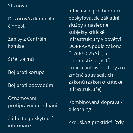
z ČSÚ) a zabezpečení těchto údajů před
Stížnosti
zneužitím.
Informace pro budoucí
Ochrana důvěrnosti statistických údajů je na MD
poskytovatele základní
Dozorová a kontrolní
zajištěna v celém zpracovatelském řetězci, a to
služby a následné
činnost
subjekty kritické
od sběru údajů, zpracování údajů až po archivaci
Zápisy z Centrální
infrastruktury v odvětví
a likvidaci. Při zabezpečení ochrany důvěrnosti
komise
DOPRAVA podle zákona
statistických údajů MD plně respektuje evropské
č. 266/2025 Sb., o
a národní legislativní předpisy, kterými jsou:
Střet zájmů
odolnosti subjektů
kritické infrastruktury a o
nařízení Evropského parlamentu a Rady (ES)
Boj proti korupci
změně souvisejících
zákonů (zákon o kritické
č. 223/2009 ze dne 11. března 2009, o evropské
Boj proti podvodům
infrastruktuře)
statistice a zrušení nařízení (ES, Euratom) č.
Oznamování
Kombinovaná doprava -
protiprávního jednání
e-learning
1101/2008 o předávání údajů, na které se
Žádost o poskytnutí
Zkouška z praktické jízdy
vztahuje statistická důvěrnost, Statistickému
informace