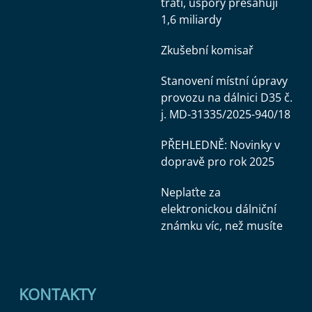
tratí, úspory přesahují
1,6 miliardy
bezpečnosti.
Zkušební komisař
Stanovení místní úpravy
provozu na dálnici D35 č.
Dále se MD při ochraně důvěrnosti statistických
j. MD-31335/2025-940/18
údajů řídí metodickými pokyny ČSÚ, které jsou
zveřejněny na webové stránce ČSÚ
PŘEHLEDNĚ: Novinky v
-
https://csu.gov.cz/klicove_dokumenty
.
dopravě pro rok 2025
Neplaťte za
Výše uvedené legislativní předpisy a metodické
elektronickou dálniční
pokyny ČSÚ jsou závazné pro všechny
známku víc, než musíte
zaměstnance resortního pracoviště státní
statistické služby na MD. S individuálními a
důvěrnými údaji mohou přijít do styku jen
pracovníci, kteří složili slib mlčenlivosti.
KONTAKTY