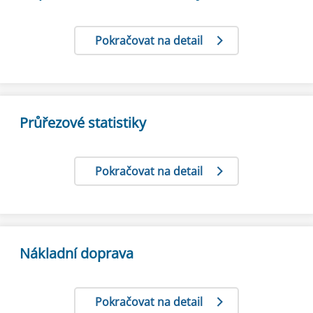
nařízení č. 557/2013 o evropské statistice,
Pokračovat na detail
pokud jde o přístup k důvěrným údajům
pro vědecké účely
Průřezové statistiky
Kodex evropské statistiky
– je základním
Pokračovat na detail
kamenem společného rámce pro kvalitu
Evropského statistického systému. Jedná se o
Nákladní doprava
samoregulační nástroj založený na šestnácti
Pokračovat na detail
zásadách, které se týkají institucionálního