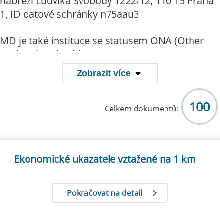
nábřeží Ludvíka Svobody 1222/12, 110 15 Praha
1, ID datové schránky n75aau3
MD je také instituce se statusem ONA (Other
National Authorities)
Zobrazit více
Státní statistická služba ČR | Statistika
(na
100
www stránkách ČSÚ)
Celkem dokumentů:
Evropský statistický systém
(na www
stránkách ČSÚ)
Ekonomické ukazatele vztažené na 1 km
Pokračovat na detail