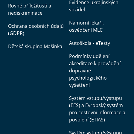
Evidence ukrajinských
Rovné příležitosti a
úřadu Evropských společenství, nařízení Rady
vozidel
nediskriminace
(ES) č. 322/97 o statistice Společenství
Námořní lékaři,
Ochrana osobních údajů
osvědčení MLC
(GDPR)
a rozhodnutí Rady 89/382/EHS, Euratom, kterým
Autoškola - eTesty
Dětská skupina Mašinka
se zřizuje Výbor pro statistické programy
Podmínky udělení
akreditace k provádění
Evropských společenství,
dopravně
psychologického
nařízení Komise (EU) č. 557/2013 ze dne 17.
vyšetření
června 2013, kterým se provádí Nařízení
Systém vstupu/výstupu
(EES) a Evropský systém
Evropského parlamentu a Rady (ES) č. 223/2009
pro cestovní informace a
povolení (ETIAS)
o evropské statistice, pokud jde o přístup
Systém vstupu/výstupu