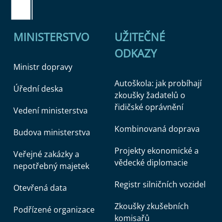
MINISTERSTVO
UŽITEČNÉ
Nepřehlédněte
Kodex evropské statistiky
,
zákon
č. 89/1995 Sb
., o státní statistické službě a
ODKAZY
Nařízení EP č. 223/2009
o evropské statistice.
Ministr dopravy
Autoškola: jak probíhají
Úřední deska
zkoušky žadatelů o
Důvěrnost statistických údajů se řídí
řidičské oprávnění
Vedení ministerstva
legislativními a metodickými předpisy a je
Kombinovaná doprava
zajištěna v celém zpracovatelském řetězci.
Budova ministerstva
Projekty ekonomické a
Veřejné zakázky a
Základní povinností pracoviště státní statistické
vědecké diplomacie
nepotřebný majetek
služby MD je důsledné zajištění ochrany
důvěrnosti všech statistických údajů (tzn.
Registr silničních vozidel
Otevřená data
z resortních statistických zjišťování,
Zkoušky zkušebních
Podřízené organizace
z administrativních zdrojů i přebíraných údajů
komisařů