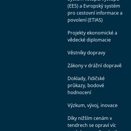
k důvěrným údajům pro vědecké účely,
(EES) a Evropský systém
pro cestovní informace a
a kterým se zrušuje nařízení (ES) č. 831/2002,
povolení (ETIAS)
zákon č. 89/1995 Sb., o státní statistické
Projekty ekonomické a
vědecké diplomacie
službě, ve znění pozdějších předpisů,
Věstníky dopravy
zákon č. 110/2019 Sb., o zpracování osobních
Zákony v drážní dopravě
údajů,
Doklady, řidičské
průkazy, bodové
zákon č. 365/2000 Sb., o informačních
hodnocení
systémech veřejné správy a o změně některých
Výzkum, vývoj, inovace
dalších zákonů, ve znění pozdějších předpisů,
Díky nižším cenám v
tendrech se opraví víc
zákon č. 181/2014 Sb., o kybernetické