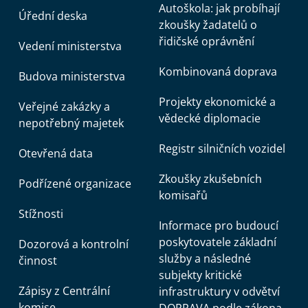
Autoškola: jak probíhají
Úřední deska
zkoušky žadatelů o
řidičské oprávnění
Vedení ministerstva
Kombinovaná doprava
Budova ministerstva
Projekty ekonomické a
Veřejné zakázky a
vědecké diplomacie
nepotřebný majetek
Registr silničních vozidel
Otevřená data
Zkoušky zkušebních
Podřízené organizace
komisařů
Stížnosti
Informace pro budoucí
poskytovatele základní
Dozorová a kontrolní
služby a následné
činnost
subjekty kritické
Zápisy z Centrální
infrastruktury v odvětví
komise
DOPRAVA podle zákona