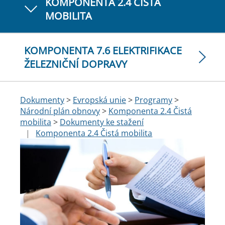
KOMPONENTA 2.4 ČISTÁ
MOBILITA
KOMPONENTA 7.6 ELEKTRIFIKACE
ŽELEZNIČNÍ DOPRAVY
Dokumenty
>
Evropská unie
>
Programy
>
Národní plán obnovy
>
Komponenta 2.4 Čistá
mobilita
>
Dokumenty ke stažení
|
Komponenta 2.4 Čistá mobilita