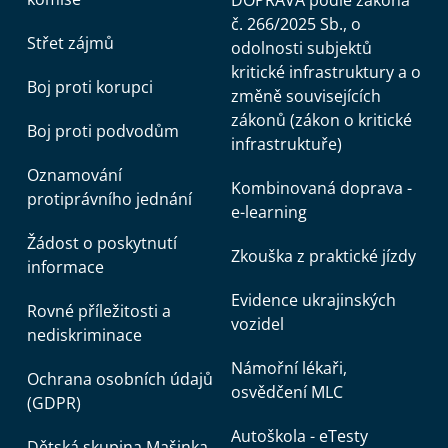
č. 266/2025 Sb., o
Střet zájmů
odolnosti subjektů
kritické infrastruktury a o
Boj proti korupci
změně souvisejících
zákonů (zákon o kritické
Boj proti podvodům
infrastruktuře)
Oznamování
Kombinovaná doprava -
protiprávního jednání
e-learning
Žádost o poskytnutí
Zkouška z praktické jízdy
informace
Evidence ukrajinských
Rovné příležitosti a
vozidel
nediskriminace
Námořní lékaři,
Ochrana osobních údajů
osvědčení MLC
(GDPR)
Autoškola - eTesty
Dětská skupina Mašinka