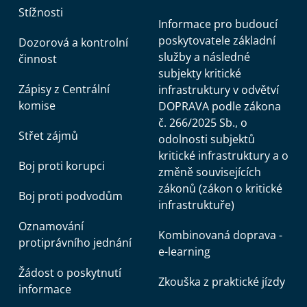
Stížnosti
Informace pro budoucí
poskytovatele základní
Dozorová a kontrolní
služby a následné
činnost
subjekty kritické
Zápisy z Centrální
infrastruktury v odvětví
komise
DOPRAVA podle zákona
č. 266/2025 Sb., o
Střet zájmů
odolnosti subjektů
kritické infrastruktury a o
Boj proti korupci
změně souvisejících
zákonů (zákon o kritické
Boj proti podvodům
infrastruktuře)
Oznamování
Kombinovaná doprava -
protiprávního jednání
e-learning
Žádost o poskytnutí
Zkouška z praktické jízdy
informace