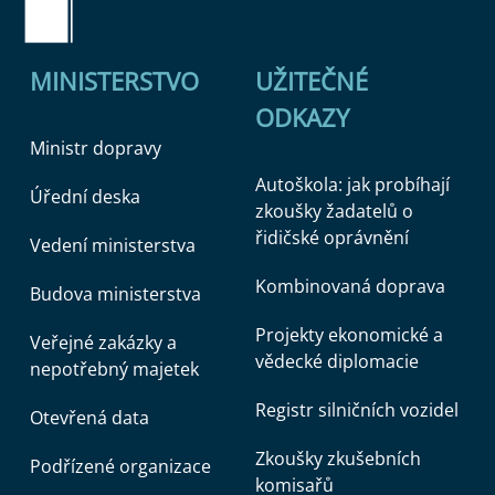
MINISTERSTVO
UŽITEČNÉ
ODKAZY
Ministr dopravy
Autoškola: jak probíhají
Úřední deska
zkoušky žadatelů o
řidičské oprávnění
Vedení ministerstva
Kombinovaná doprava
Budova ministerstva
Projekty ekonomické a
Veřejné zakázky a
vědecké diplomacie
nepotřebný majetek
Registr silničních vozidel
Otevřená data
Zkoušky zkušebních
Podřízené organizace
komisařů