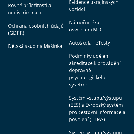
Evidence ukrajinských
Rovné příležitosti a
vozidel
nediskriminace
Námořní lékaři,
Ochrana osobních údajů
osvědčení MLC
(GDPR)
Autoškola - eTesty
Dětská skupina Mašinka
Podmínky udělení
akreditace k provádění
dopravně
psychologického
vyšetření
Systém vstupu/výstupu
(EES) a Evropský systém
pro cestovní informace a
povolení (ETIAS)
Systém vstupu/výstupu