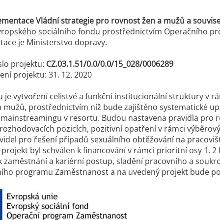
mentace Vládní strategie pro rovnost žen a mužů a souvisejí
vropského sociálního fondu prostřednictvím Operačního pr
ace je Ministerstvo dopravy.
slo projektu:
CZ.03.1.51/0.0/0.0/15_028/0006289
ní projektu: 31. 12. 2020
 je vytvoření celistvé a funkční institucionální struktury v 
a mužů, prostřednictvím níž bude zajištěno systematické u
mainstreamingu v resortu. Budou nastavena pravidla pro 
rozhodovacích pozicích, pozitivní opatření v rámci výběrov
videl pro řešení případů sexuálního obtěžování na pracovišt
projekt byl schválen k financování v rámci prioritní osy 1. 
 k zaměstnání a kariérní postup, sladění pracovního a sou
ního programu Zaměstnanost a na uvedený projekt bude pos