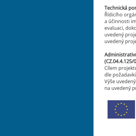
Technická po
Řídicího orgá
a účinnosti i
evaluaci, do
uvedený proje
uvedený proje
Administrativ
(CZ.04.4.125/
Cílem projekt
dle požadavků
Výše uvedený 
na uvedený pr