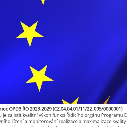
moc OPD3 ŘO 2023-2029 (CZ.04.04.01/11/22_005/0000001)
u je zajistit kvalitní výkon funkcí Řídicího orgánu Progra
ivního řízení a monitorování realizace a maximalizace kvalit