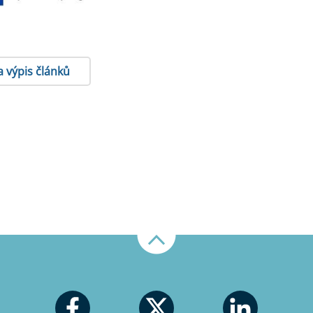
a výpis článků
Nahoru