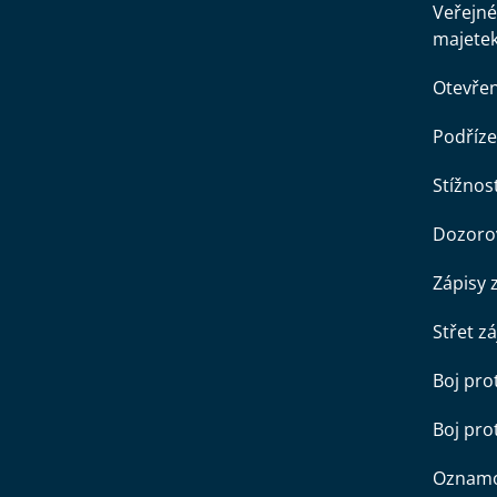
Veřejné
majete
Otevře
Podříze
Stížnost
Dozorov
Zápisy 
Střet z
Boj pro
Boj pr
Oznamo