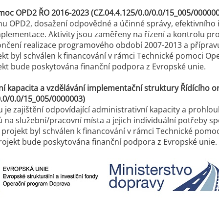
moc OPD2 ŘO 2016-2023 (CZ.04.4.125/0.0/0.0/15_005/000000
nu OPD2, dosažení odpovědné a účinné správy, efektivního ř
mplementace. Aktivity jsou zaměřeny na řízení a kontrolu pr
končení realizace programového období 2007-2013 a přípr
kt byl schválen k financování v rámci Technické pomoci O
kt bude poskytována finanční podpora z Evropské unie.
ní kapacita a vzdělávání implementační struktury Řídícíh
0.0/0.0/15_005/0000003)
u je zajištění odpovídající administrativní kapacity a pro
 na služební/pracovní místa a jejich individuální potřeby sp
projekt byl schválen k financování v rámci Technické pom
ojekt bude poskytována finanční podpora z Evropské unie.