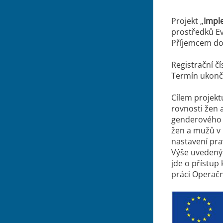
Projekt „
Imple
prostředků E
Příjemcem dot
Registrační čí
Termín ukonče
Cílem projektu
rovnosti žen 
genderového 
žen a mužů v 
nastavení pra
Výše uvedený 
jde o přístup
práci Operač