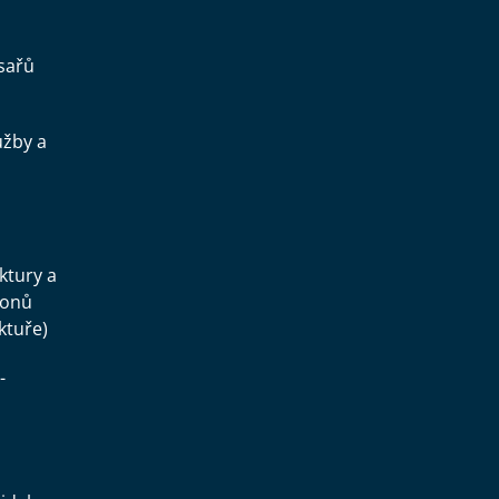
sařů
užby a
.
uktury a
konů
ktuře)
-