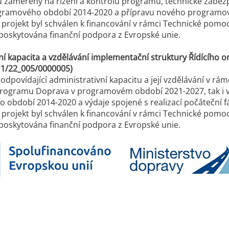
u zaměřeny na řízení a kontrolu programu, technické zabezpe
ogramového období 2014-2020 a přípravu nového programové
projekt byl schválen k financování v rámci Technické pom
poskytována finanční podpora z Evropské unie.
ní kapacita a vzdělávání implementační struktury Řídícíh
11/22_005/0000005)
í odpovídající administrativní kapacitu a její vzdělávání v 
rogramu Doprava v programovém období 2021-2027, tak i v
 období 2014-2020 a výdaje spojené s realizací počáteční
projekt byl schválen k financování v rámci Technické pom
poskytována finanční podpora z Evropské unie.