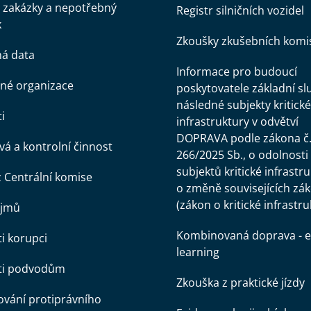
 zakázky a nepotřebný
Registr silničních vozidel
k
Zkoušky zkušebních komi
ná data
Informace pro budoucí
né organizace
poskytovatele základní sl
následné subjekty kritické
i
infrastruktury v odvětví
DOPRAVA podle zákona č
á a kontrolní činnost
266/2025 Sb., o odolnosti
subjektů kritické infrastr
z Centrální komise
o změně souvisejících zá
(zákon o kritické infrastru
ájmů
Kombinovaná doprava - e
ti korupci
learning
oti podvodům
Zkouška z praktické jízdy
vání protiprávního