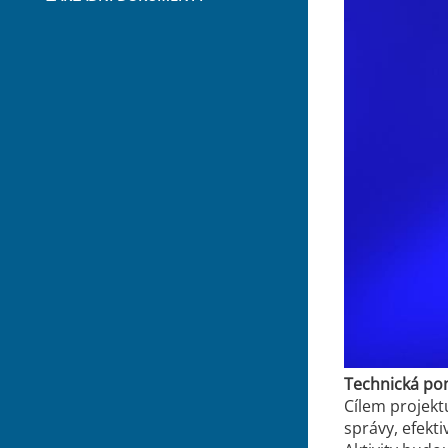
Technická po
Cílem projekt
správy, efekt