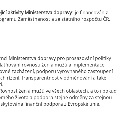
cí aktivity Ministerstva dopravy
“ je financován z
ogramu Zaměstnanost a ze státního rozpočtu ČR.
rámci Ministerstva dopravy pro prosazování politiky
platňování rovnosti žen a mužů a implementace
rovné zacházení, podporu vyrovnaného zastoupení
ých řízení, transparentnost v odměňování a také
i.
2 Rovnost žen a mužů ve všech oblastech, a to i pokud
kromého života a podpora stejné odměny za stejnou
kytována finanční podpora z Evropské unie.