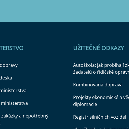
STERSTVO
UŽITEČNÉ ODKAZY
 dopravy
Autoškola: jak probíhají 
žadatelů o řidičské opráv
 deska
Kombinovaná doprava
ministerstva
Projekty ekonomické a v
ministerstva
diplomacie
 zakázky a nepotřebný
Registr silničních vozidel
k