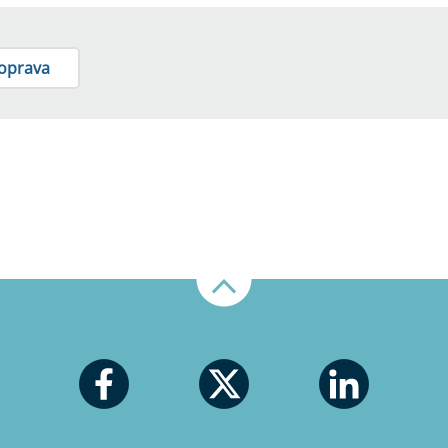
doprava
Nahoru