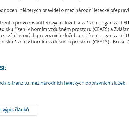
ednocení některých pravidel o mezinárodní letecké přepravě 
řízení a provozování letových služeb a zařízení organiza
edisku řízení v horním vzdušném prostoru (CEATS) a Zvláštní
ovozování letových provozních služeb a zařízení organiza
edisku řízení v horním vzdušném prostoru (CEATS) - Brusel 27
SI:
da o tranzitu mezinárodních leteckých dopravních služeb
a výpis článků