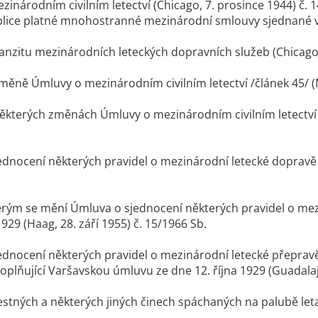
zinárodním civilním letectví (Chicago, 7. prosince 1944) č. 
lice platné mnohostranné mezinárodní smlouvy sjednané v ob
anzitu mezinárodních leteckých dopravních služeb (Chicago, 1
změně Úmluvy o mezinárodním civilním letectví /článek 45/ (M
některých změnách Úmluvy o mezinárodním civilním letectví /
ednocení některých pravidel o mezinárodní letecké dopravě (Va
terým se mění Úmluva o sjednocení některých pravidel o me
1929 (Haag, 28. září 1955) č. 15/1966 Sb.
ednocení některých pravidel o mezinárodní letecké přepra
plňující Varšavskou úmluvu ze dne 12. října 1929 (Guadalajar
estných a některých jiných činech spáchaných na palubě letad