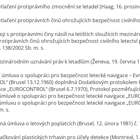
tlačení protiprávního zmocnění se letadel (Haag, 16. prosin
lačení protiprávních činů ohrožujících bezpečnost civilního l
oji s protiprávními činy násilí na letištích sloužících mezin
otiprávních činů ohrožujících bezpečnost civilního letectví 
. 138/2002 Sb. m. s.
zinárodním uznávání práv k letadlům (Ženeva, 19. června 19
 úmluva o spolupráci pro bezpečnost letecké navigace – Ev
“ (Brusel 13.12.1960) doplněná Dodatkovým protokolem k
ace „EUROCONTROL“ (Brusel 6.7.1970), Protokol pozměňující
mluvě o spolupráci pro bezpečnost letecké navigace „EURO
mluvu o spolupráci pro bezpečnost letecké navigace „EUROC
m. s.
á úmluva o letových poplatcích (Brusel, 12. února 1981) č. 
ačkování plastických trhavin pro účely detekce (Montreal, 1. 