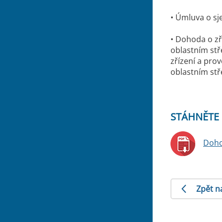
• Úmluva o sj
• Dohoda o z
oblastním stř
zřízení a pr
oblastním stř
STÁHNĚTE 
Doho
Zpět n