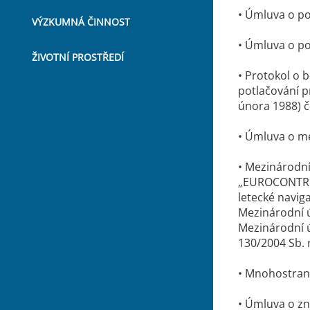
• Úmluva o po
VÝZKUMNÁ ČINNOST
• Úmluva o pot
ŽIVOTNÍ PROSTŘEDÍ
• Protokol o b
potlačování pr
února 1988) č
• Úmluva o me
• Mezinárodní
„EUROCONTROL
letecké navig
Mezinárodní ú
Mezinárodní ú
130/2004 Sb. 
• Mnohostrann
• Úmluva o zn