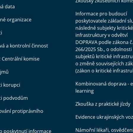
Zkoušky zkušebních komi
ná data
Informace pro budoucí
né organizace
poskytovatele základní sl
následné subjekty kritické
i
infrastruktury v odvětví
DOPRAVA podle zákona č
á a kontrolní činnost
266/2025 Sb., o odolnosti
subjektů kritické infrastr
z Centrální komise
o změně souvisejících zá
(zákon o kritické infrastru
ájmů
Kombinovaná doprava - e
ti korupci
learning
oti podvodům
Zkouška z praktické jízdy
vání protiprávního
Evidence ukrajinských voz
Námořní lékaři, osvědčen
o poskytnutí informace