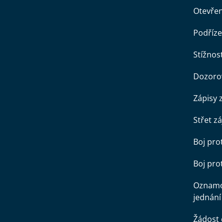
Otevře
Podříze
Stížnost
Dozorov
Zápisy 
Střet z
Boj pro
Boj pr
Oznamo
jednání
Žádost 