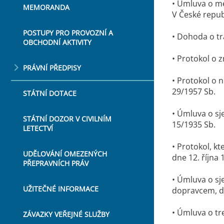
• Úmluva o me
MEMORANDA
V České repub
POSTUPY PRO PROVOZNÍ A
• Dohoda o tr
OBCHODNÍ AKTIVITY
• Protokol o 
PRÁVNÍ PŘEDPISY
• Protokol o 
29/1957 Sb.
STÁTNÍ DOTACE
• Úmluva o sj
STÁTNÍ DOZOR V CIVILNÍM
15/1935 Sb.
LETECTVÍ
• Protokol, k
UDĚLOVÁNÍ OMEZENÝCH
dne 12. října 
PŘEPRAVNÍCH PRÁV
• Úmluva o sj
UŽITEČNÉ INFORMACE
dopravcem, do
• Úmluva o tr
ZÁVAZKY VEŘEJNÉ SLUŽBY