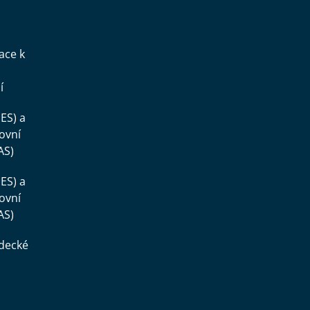
ace k
í
ES) a
ovní
AS)
ES) a
ovní
AS)
ědecké