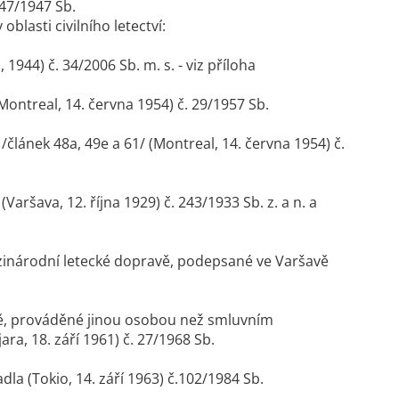
147/1947 Sb.
lasti civilního letectví:
944) č. 34/2006 Sb. m. s. - viz příloha
ontreal, 14. června 1954) č. 29/1957 Sb.
článek 48a, 49e a 61/ (Montreal, 14. června 1954) č.
ršava, 12. října 1929) č. 243/1933 Sb. z. a n. a
zinárodní letecké dopravě, podepsané ve Varšavě
vě, prováděné jinou osobou než smluvním
a, 18. září 1961) č. 27/1968 Sb.
la (Tokio, 14. září 1963) č.102/1984 Sb.