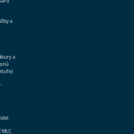
sařů
užby a
.
uktury a
konů
ktuře)
-
idel
í MLC