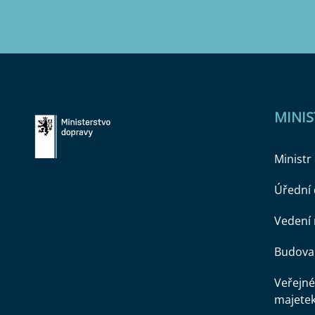
MINI
Ministr
Úřední
Vedení 
Budova 
Veřejné
majete