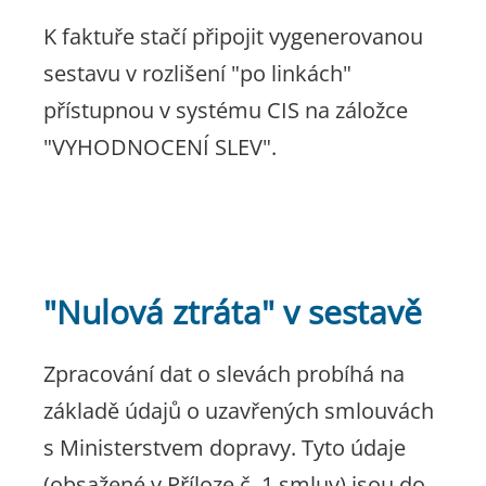
K faktuře stačí připojit vygenerovanou
sestavu v rozlišení "po linkách"
přístupnou v systému CIS na záložce
"VYHODNOCENÍ SLEV".
"Nulová ztráta" v sestavě
Zpracování dat o slevách probíhá na
základě údajů o uzavřených smlouvách
s Ministerstvem dopravy. Tyto údaje
(obsažené v Příloze č. 1 smluv) jsou do