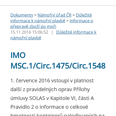
Dokumenty
>
Námořní úřad ČR
>
Důležité
informace k námořní plavbě
>
Informace o
přepravě zboží po moři
15.11.2016 15:06:52
|
Důležité informace k
námořní plavbě
IMO
MSC.1/Circ.1475/Circ.1548
1. července 2016 vstoupí v platnost
další z pravidelných oprav Přílohy
úmluvy SOLAS v Kapitole VI, části A
Pravidlo 2 o informace o celkové
hmotnosti kontejnerů naloďovaných na