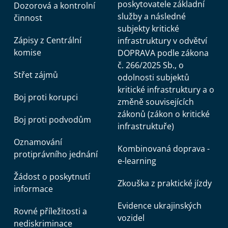
poskytovatele základní
Dozorová a kontrolní
služby a následné
činnost
subjekty kritické
Zápisy z Centrální
infrastruktury v odvětví
komise
DOPRAVA podle zákona
č. 266/2025 Sb., o
Střet zájmů
odolnosti subjektů
kritické infrastruktury a o
Boj proti korupci
změně souvisejících
zákonů (zákon o kritické
Boj proti podvodům
infrastruktuře)
Oznamování
Kombinovaná doprava -
protiprávního jednání
e-learning
Žádost o poskytnutí
Zkouška z praktické jízdy
informace
Evidence ukrajinských
Rovné příležitosti a
vozidel
nediskriminace