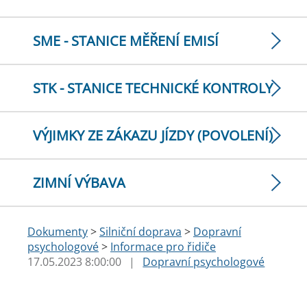
SME - STANICE MĚŘENÍ EMISÍ
STK - STANICE TECHNICKÉ KONTROLY
VÝJIMKY ZE ZÁKAZU JÍZDY (POVOLENÍ)
ZIMNÍ VÝBAVA
Dokumenty
>
Silniční doprava
>
Dopravní
psychologové
>
Informace pro řidiče
17.05.2023 8:00:00
|
Dopravní psychologové