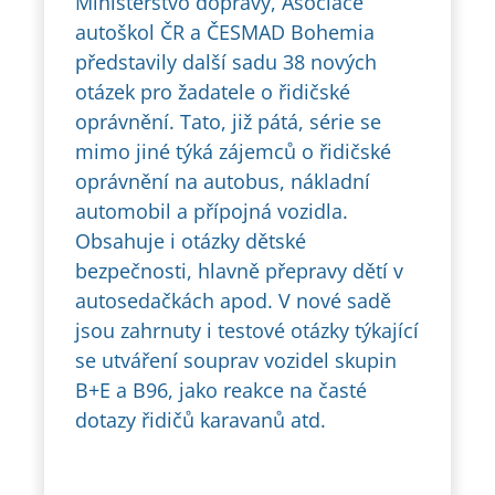
Ministerstvo dopravy, Asociace
autoškol ČR a ČESMAD Bohemia
představily další sadu 38 nových
otázek pro žadatele o řidičské
oprávnění. Tato, již pátá, série se
mimo jiné týká zájemců o řidičské
oprávnění na autobus, nákladní
automobil a přípojná vozidla.
Obsahuje i otázky dětské
bezpečnosti, hlavně přepravy dětí v
autosedačkách apod. V nové sadě
jsou zahrnuty i testové otázky týkající
se utváření souprav vozidel skupin
B+E a B96, jako reakce na časté
dotazy řidičů karavanů atd.