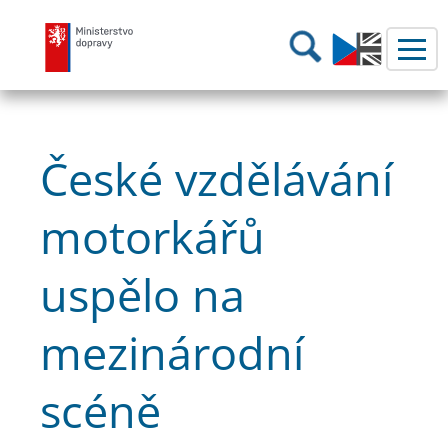
Ministerstvo dopravy
Hledání
České vzdělávání
motorkářů
uspělo na
mezinárodní
scéně