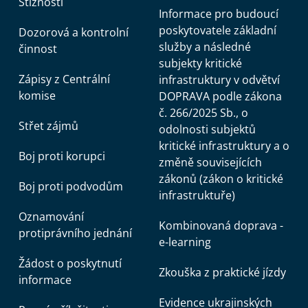
Stížnosti
Informace pro budoucí
poskytovatele základní
Dozorová a kontrolní
služby a následné
činnost
subjekty kritické
Zápisy z Centrální
infrastruktury v odvětví
komise
DOPRAVA podle zákona
č. 266/2025 Sb., o
Střet zájmů
odolnosti subjektů
kritické infrastruktury a o
Boj proti korupci
změně souvisejících
zákonů (zákon o kritické
Boj proti podvodům
infrastruktuře)
Oznamování
Kombinovaná doprava -
protiprávního jednání
e-learning
Žádost o poskytnutí
Zkouška z praktické jízdy
informace
Evidence ukrajinských