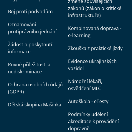
změně souvisejících
zákonů (zákon o kritické
Boj proti podvodům
infrastruktuře)
Oznamování
Kombinovaná doprava -
protiprávního jednání
e-learning
Žádost o poskytnutí
Zkouška z praktické jízdy
informace
Evidence ukrajinských
Rovné příležitosti a
vozidel
nediskriminace
Námořní lékaři,
Ochrana osobních údajů
osvědčení MLC
(GDPR)
Autoškola - eTesty
Dětská skupina Mašinka
Podmínky udělení
akreditace k provádění
dopravně