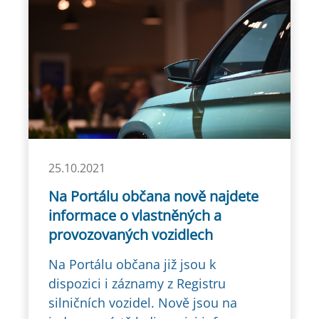
25.10.2021
Na Portálu občana nově najdete
informace o vlastněných a
provozovaných vozidlech
Na Portálu občana již jsou k
dispozici i záznamy z Registru
silničních vozidel. Nově jsou na