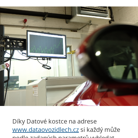
Díky Datové kostce na adrese
www.dataovozidlech.cz
si každý může
podle zadaných parametrů vyhledat