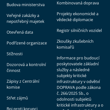
Kombinovaná doprava
Budova ministerstva
Projekty ekonomické a
Veřejné zakázky a
vědecké diplomacie
nepotřebný majetek
Registr silničních vozidel
Otevřená data
Zkoušky zkušebních
Podřízené organizace
komisařů
Stížnosti
Informace pro budoucí
poskytovatele základní
Dozorová a kontrolní
služby a následné
činnost
subjekty kritické
Zápisy z Centrální
infrastruktury v odvětví
komise
DOPRAVA podle zákona
č. 266/2025 Sb., o
Střet zájmů
odolnosti subjektů
kritické infrastruktury a o
Boj proti korupci