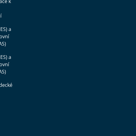
ace k
í
ES) a
ovní
AS)
ES) a
ovní
AS)
ědecké
,