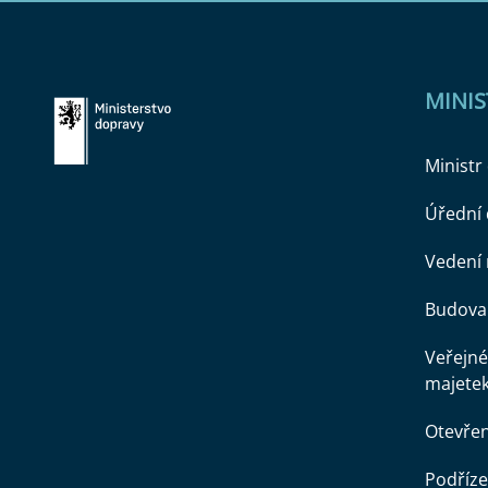
MINI
Ministr
Úřední
Vedení 
Budova 
Veřejné
majete
Otevře
Podříze