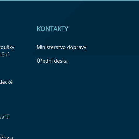
KONTAKTY
zkoušky
Ministerstvo dopravy
nění
Úřední deska
ědecké
sařů
užby a