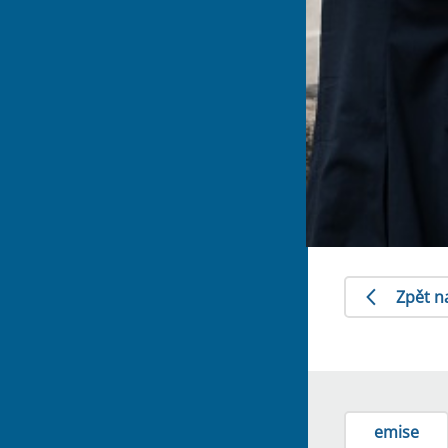
Zpět n
emise