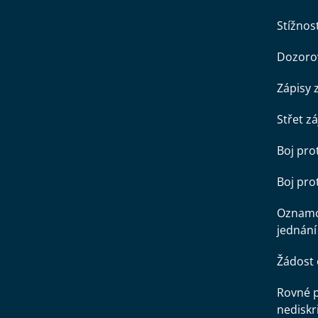
Stížnost
Dozorov
Zápisy 
Střet z
Boj pro
Boj pr
Oznamo
jednání
Žádost 
Rovné př
nediskr