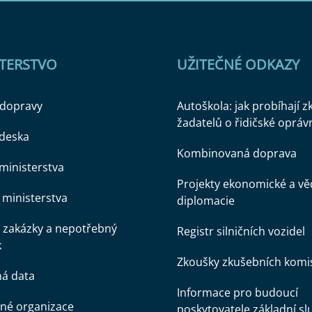
STERSTVO
UŽITEČNÉ ODKAZY
 dopravy
Autoškola: jak probíhají 
žadatelů o řidičské opráv
 deska
Kombinovaná doprava
ministerstva
Projekty ekonomické a v
ministerstva
diplomacie
 zakázky a nepotřebný
Registr silničních vozidel
k
Zkoušky zkušebních komi
ná data
Informace pro budoucí
né organizace
poskytovatele základní sl