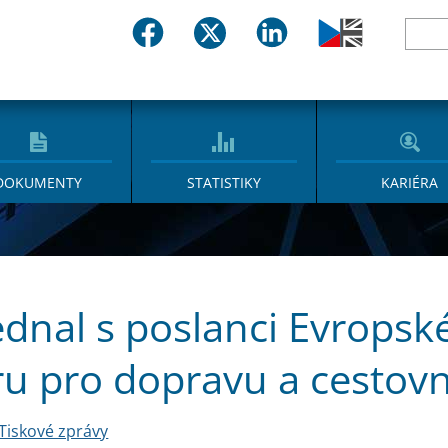
DOKUMENTY
STATISTIKY
KARIÉRA
ednal s poslanci Evrops
u pro dopravu a cestovn
Tiskové zprávy