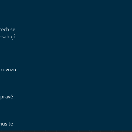
rech se
esahují
provozu
opravě
musíte