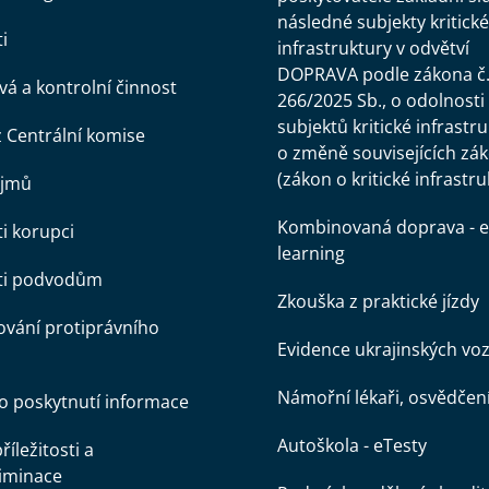
následné subjekty kritické
i
infrastruktury v odvětví
DOPRAVA podle zákona č
á a kontrolní činnost
266/2025 Sb., o odolnosti
subjektů kritické infrastr
z Centrální komise
o změně souvisejících zá
(zákon o kritické infrastru
ájmů
Kombinovaná doprava - e
ti korupci
learning
oti podvodům
Zkouška z praktické jízdy
vání protiprávního
Evidence ukrajinských voz
Námořní lékaři, osvědčen
o poskytnutí informace
Autoškola - eTesty
íležitosti a
iminace