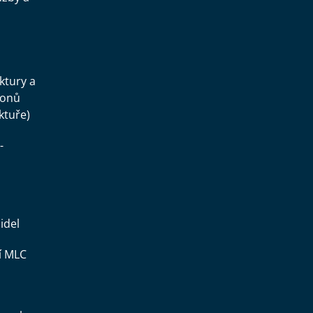
.
uktury a
konů
ktuře)
-
idel
í MLC