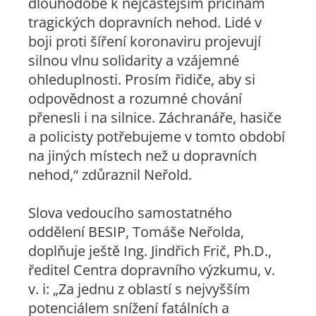
dlouhodobě k nejčastějším příčinám
tragických dopravních nehod. Lidé v
boji proti šíření koronaviru projevují
silnou vlnu solidarity a vzájemné
ohleduplnosti. Prosím řidiče, aby si
odpovědnost a rozumné chování
přenesli i na silnice. Záchranáře, hasiče
a policisty potřebujeme v tomto období
na jiných místech než u dopravních
nehod,“ zdůraznil Neřold.
Slova vedoucího samostatného
oddělení BESIP, Tomáše Neřolda,
doplňuje ještě Ing. Jindřich Frič, Ph.D.,
ředitel Centra dopravního výzkumu, v.
v. i: „Za jednu z oblastí s nejvyšším
potenciálem snížení fatálních a