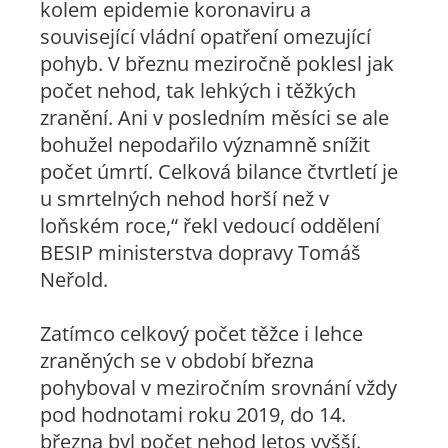
kolem epidemie koronaviru a
související vládní opatření omezující
pohyb. V březnu meziročně poklesl jak
počet nehod, tak lehkých i těžkých
zranění. Ani v posledním měsíci se ale
bohužel nepodařilo významně snížit
počet úmrtí. Celková bilance čtvrtletí je
u smrtelných nehod horší než v
loňském roce,“ řekl vedoucí oddělení
BESIP ministerstva dopravy Tomáš
Neřold.
Zatímco celkový počet těžce i lehce
zraněných se v období března
pohyboval v meziročním srovnání vždy
pod hodnotami roku 2019, do 14.
března byl počet nehod letos vyšší.