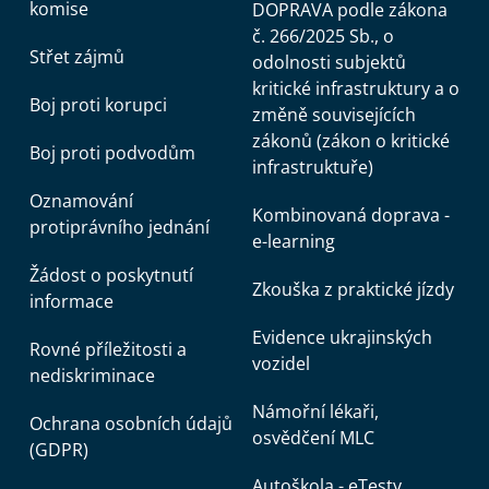
komise
DOPRAVA podle zákona
č. 266/2025 Sb., o
Střet zájmů
odolnosti subjektů
kritické infrastruktury a o
Boj proti korupci
změně souvisejících
zákonů (zákon o kritické
Boj proti podvodům
infrastruktuře)
Oznamování
Kombinovaná doprava -
protiprávního jednání
e-learning
Žádost o poskytnutí
Zkouška z praktické jízdy
informace
Evidence ukrajinských
Rovné příležitosti a
vozidel
nediskriminace
Námořní lékaři,
Ochrana osobních údajů
osvědčení MLC
(GDPR)
Autoškola - eTesty