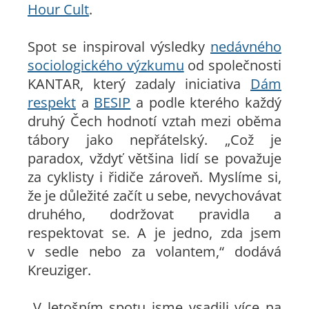
Hour Cult
.
Spot se inspiroval výsledky
nedávného
sociologického výzkumu
od společnosti
KANTAR, který zadaly iniciativa
Dám
respekt
a
BESIP
a podle kterého každý
druhý Čech hodnotí vztah mezi oběma
tábory jako nepřátelský. „Což je
paradox, vždyť většina lidí se považuje
za cyklisty i řidiče zároveň. Myslíme si,
že je důležité začít u sebe, nevychovávat
druhého, dodržovat pravidla a
respektovat se. A je jedno, zda jsem
v sedle nebo za volantem,“ dodává
Kreuziger.
„V letošním spotu jsme vsadili více na