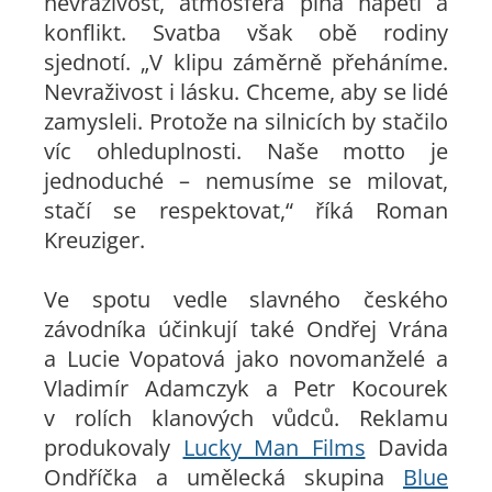
nevraživost, atmosféra plná napětí a
konflikt. Svatba však obě rodiny
sjednotí. „V klipu záměrně přeháníme.
Nevraživost i lásku. Chceme, aby se lidé
zamysleli. Protože na silnicích by stačilo
víc ohleduplnosti. Naše motto je
jednoduché – nemusíme se milovat,
stačí se respektovat,“ říká Roman
Kreuziger.
Ve spotu vedle slavného českého
závodníka účinkují také Ondřej Vrána
a Lucie Vopatová jako novomanželé a
Vladimír Adamczyk a Petr Kocourek
v rolích klanových vůdců. Reklamu
produkovaly
Lucky Man Films
Davida
Ondříčka a umělecká skupina
Blue