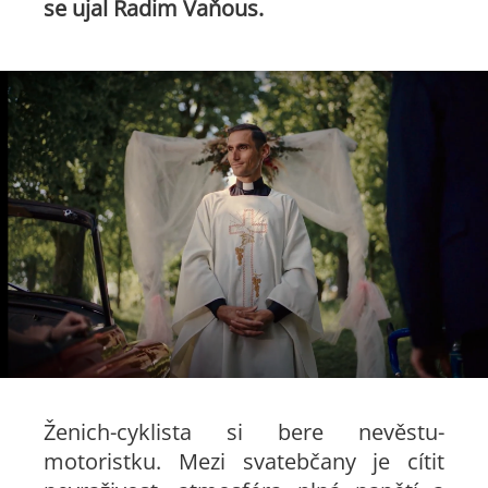
se ujal Radim Vaňous.
Ženich-cyklista si bere nevěstu-
motoristku. Mezi svatebčany je cítit