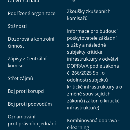
Otevřená data
Zkoušky zkušebních
Podřízené organizace
komisařů
Stížnosti
Informace pro budoucí
poskytovatele základní
Dozorová a kontrolní
služby a následné
činnost
subjekty kritické
Zápisy z Centrální
infrastruktury v odvětví
komise
DOPRAVA podle zákona
č. 266/2025 Sb., o
Střet zájmů
odolnosti subjektů
kritické infrastruktury a o
Boj proti korupci
změně souvisejících
zákonů (zákon o kritické
Boj proti podvodům
infrastruktuře)
Oznamování
Kombinovaná doprava -
protiprávního jednání
e-learning