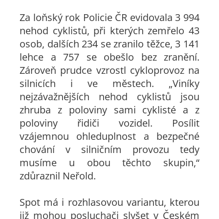
Za loňský rok Policie ČR evidovala 3 994
nehod cyklistů, při kterých zemřelo 43
osob, dalších 234 se zranilo těžce, 3 141
lehce a 757 se obešlo bez zranění.
Zároveň prudce vzrostl cykloprovoz na
silnicích i ve městech. „Viníky
nejzávažnějších nehod cyklistů jsou
zhruba z poloviny sami cyklisté a z
poloviny řidiči vozidel. Posílit
vzájemnou ohleduplnost a bezpečné
chování v silničním provozu tedy
musíme u obou těchto skupin,“
zdůraznil Neřold.
Spot má i rozhlasovou variantu, kterou
již mohou posluchači slyšet v Českém