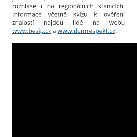
rozhlase i na regionálních stanicích.
Informace včetně kvízu k ověření
znalostí najdou lidé na webu
www.besip.cz
a
www.damrespekt.cz
.