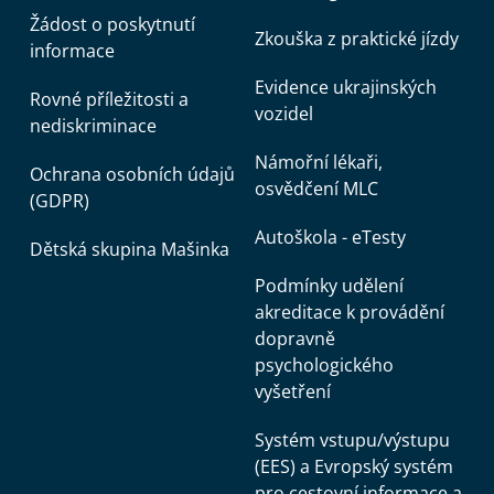
Žádost o poskytnutí
Zkouška z praktické jízdy
informace
Evidence ukrajinských
Rovné příležitosti a
vozidel
nediskriminace
Námořní lékaři,
Ochrana osobních údajů
osvědčení MLC
(GDPR)
Autoškola - eTesty
Dětská skupina Mašinka
Podmínky udělení
akreditace k provádění
dopravně
psychologického
vyšetření
Systém vstupu/výstupu
(EES) a Evropský systém
pro cestovní informace a