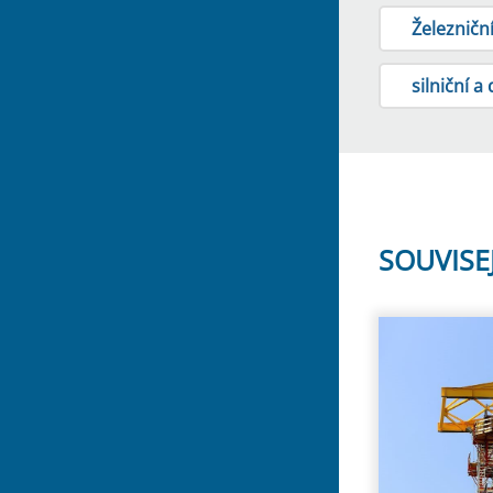
Železniční
silniční a 
SOUVISE