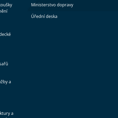
zkoušky
Ministerstvo dopravy
nění
Úřední deska
ědecké
sařů
užby a
.
uktury a