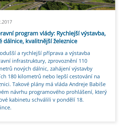
2.2017
avní program vlády: Rychlejší výstavba,
 dálnice, kvalitnější železnice
odušší a rychlejší příprava a výstavba
avní infrastruktury, zprovoznění 110
metrů nových dálnic, zahájení výstavby
ích 180 kilometrů nebo lepší cestování na
znici. Takové plány má vláda Andreje Babiše
vém návrhu programového prohlášení, který
ové kabinetu schválili v pondělí 18.
ince.