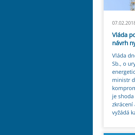
07.02.201
Vláda po
návrh n
Vláda dn
Sb., o ur
energetic
ministr 
komprom
je shoda
zkrácení 
vyžádá ka