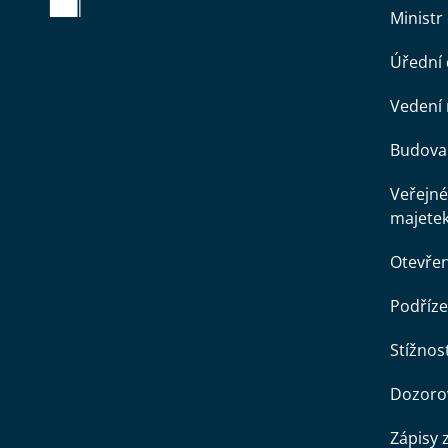
Ministr
Úřední
Vedení 
Budova 
Veřejné
majete
Otevře
Podříze
Stížnost
Dozorov
Zápisy 