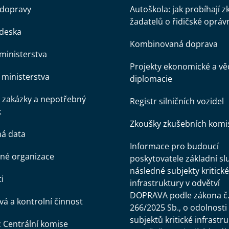
 dopravy
Autoškola: jak probíhají 
žadatelů o řidičské opráv
 deska
Kombinovaná doprava
ministerstva
Projekty ekonomické a v
ministerstva
diplomacie
 zakázky a nepotřebný
Registr silničních vozidel
k
Zkoušky zkušebních komi
ná data
Informace pro budoucí
né organizace
poskytovatele základní sl
následné subjekty kritické
i
infrastruktury v odvětví
DOPRAVA podle zákona č
á a kontrolní činnost
266/2025 Sb., o odolnosti
subjektů kritické infrastr
z Centrální komise