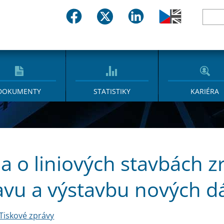
DOKUMENTY
STATISTIKY
KARIÉRA
a o liniových stavbách z
avu a výstavbu nových dá
Tiskové zprávy