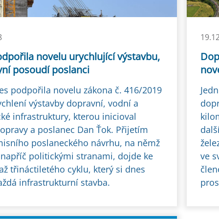
8
19.1
dpořila novelu urychlující výstavbu,
Dopr
yní posoudí poslanci
nové
es podpořila novelu zákona č. 416/2019
Jedn
ychlení výstavby dopravní, vodní a
dopr
ké infrastruktury, kterou inicioval
kilo
dopravy a poslanec Dan Ťok. Přijetím
dalš
isního poslaneckého návrhu, na němž
žele
 napříč politickými stranami, dojde ke
ve s
až třináctiletého cyklu, který si dnes
člen
ždá infrastrukturní stavba.
pros