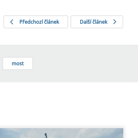
Předchozí článek
Další článek
most