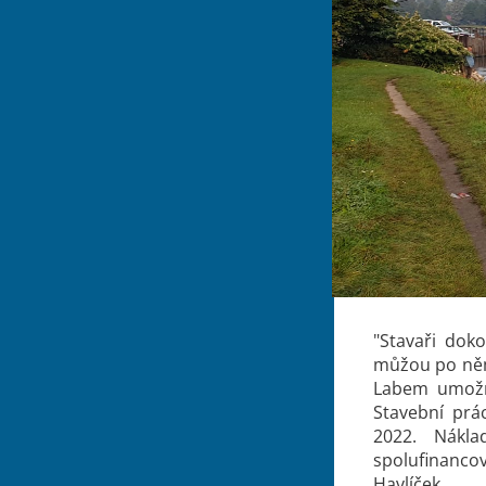
"Stavaři doko
můžou po něm 
Labem umožní
Stavební prá
2022. Nákla
spolufinanco
Havlíček.