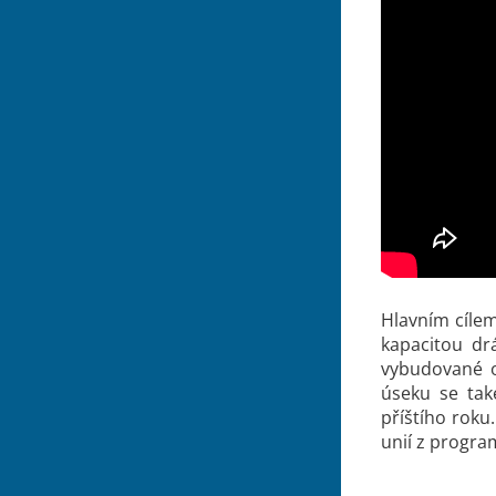
Hlavním cílem
kapacitou dr
vybudované o
úseku se tak
příštího roku
unií z progra