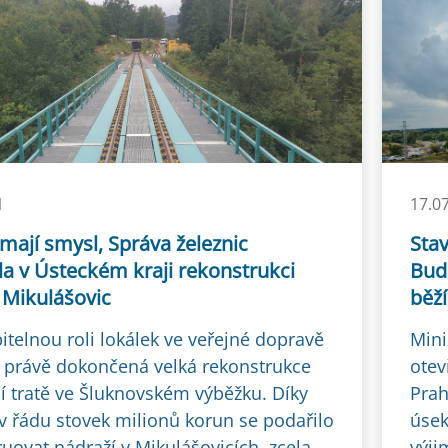
1
17.0
mají smysl, Správa železnic
Sta
la v Ústeckém kraji rekonstrukci
Budě
 Mikulášovic
běží
itelnou roli lokálek ve veřejné dopravě
Mini
 právě dokončená velká rekonstrukce
otev
ní tratě ve Šluknovském výběžku. Díky
Prah
 v řádu stovek milionů korun se podařilo
úsek
uovat nádraží v Mikulášovicích, zcela
výji