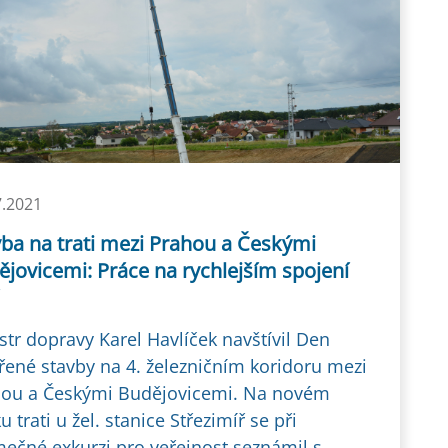
7.2021
vba na trati mezi Prahou a Českými
jovicemi: Práce na rychlejším spojení
str dopravy Karel Havlíček navštívil Den
řené stavby na 4. železničním koridoru mezi
ou a Českými Budějovicemi. Na novém
u trati u žel. stanice Střezimíř se při
mečné exkurzi pro veřejnost seznámil s