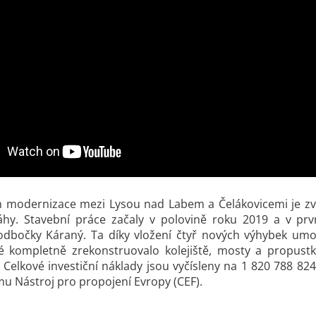
 modernizace mezi Lysou nad Labem a Čelákovicemi je zvýš
áhy. Stavební práce začaly v polovině roku 2019 a v pr
dbočky Káraný. Ta díky vložení čtyř nových výhybek umož
é kompletně zrekonstruovalo kolejiště, mosty a propustk
. Celkové investiční náklady jsou vyčísleny na 1 820 788 8
mu Nástroj pro propojení Evropy (CEF).