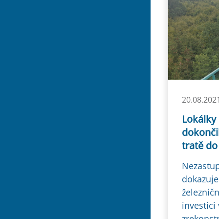
20.08.202
Lokálky 
dokonči
tratě do
Nezastup
dokazuje
železnič
investici
zrekonstr