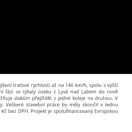
ení traťové rychlosti až na 140 km/h, spolu s vyšší
vní fázi se týkaly úseku z Lysé nad Labem do nově
ňuje vlakům přejíždět z jedné koleje na druhou. V
y. Veškeré stavební práce by měly skončit v lednu
24 Kč bez DPH. Projekt je spolufinancovaný Evropskou