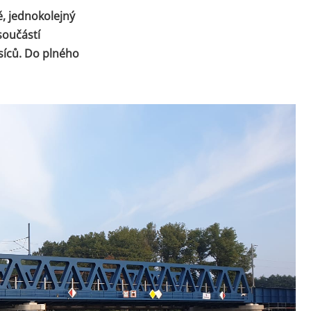
ě, jednokolejný
součástí
síců. Do plného