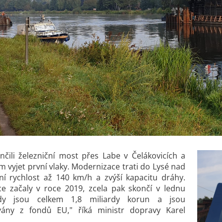
nčili železniční most přes Labe v Čelákovicích a
vyjet první vlaky. Modernizace trati do Lysé nad
 rychlost až 140 km/h a zvýší kapacitu dráhy.
ce začaly v roce 2019, zcela pak skončí v lednu
dy jsou celkem 1,8 miliardy korun a jsou
vány z fondů EU," říká ministr dopravy Karel