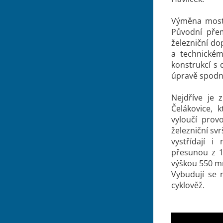
Výměna mostu 
Původní pře
železniční d
a technické
konstrukcí s 
úpravě spodn
Nejdříve je 
Čelákovice, 
vyloučí provo
železniční sv
vystřídají i
přesunou z 1
výškou 550 mm
Vybudují se 
cyklověž.