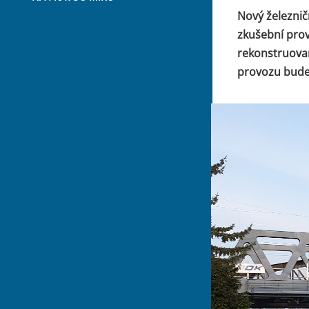
Nový železnič
zkušební prov
rekonstruovan
provozu bude 