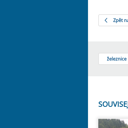
Zpět n
železnice
SOUVISE