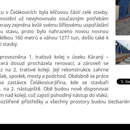
v Čelákovicích byla klíčovou částí celé stavby.
mostění už nevyhovovalo současným potřebám
opravy zejména kvůli svému šířkovému uspořádání
mu stavu, proto bylo nahrazeno novou nosnou
délkou 160 metrů a váhou 1277 tun, došlo také k
í stavby.
zprovozněna 1. traťová kolej v úseku Káraný –
která dosud procházela renovací, a zároveň se
z na 2. traťové koleji. Její rekonstrukce zahrne
ršek, spodek, mosty a podchod. Obdobně se práce
 na zastávce Čelákovice-Jiřina, kde se stavbaři
. na 2. nástupiště. Obě budou nově disponovat
 nad kolejí, což zajistí pohodlný nástup do vlaků.
rozšířené přístřešky a všechny prostory budou bezbariér