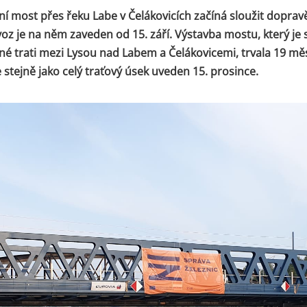
ní most přes řeku Labe v Čelákovicích začíná sloužit doprav
oz je na něm zaveden od 15. září. Výstavba mostu, který je 
é trati mezi Lysou nad Labem a Čelákovicemi, trvala 19 mě
stejně jako celý traťový úsek uveden 15. prosince.