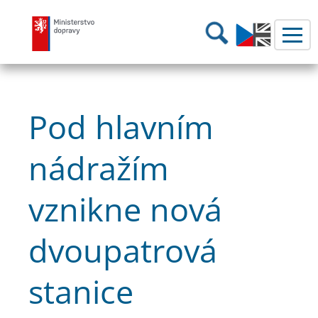
Ministerstvo dopravy
Hledání
Pod hlavním
nádražím
vznikne nová
dvoupatrová
stanice