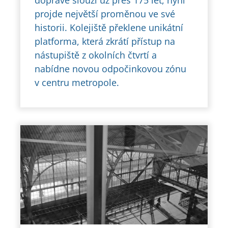
dopravě slouží už přes 175 let, nyní
projde největší proměnou ve své
historii. Kolejiště překlene unikátní
platforma, která zkrátí přístup na
nástupiště z okolních čtvrtí a
nabídne novou odpočinkovou zónu
v centru metropole.