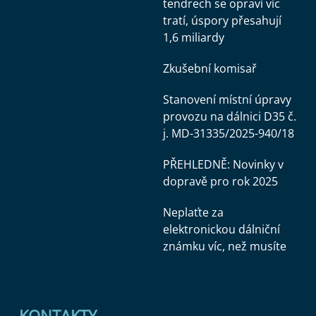
tendrech se opraví víc
tratí, úspory přesahují
1,6 miliardy
Zkušební komisař
Stanovení místní úpravy
provozu na dálnici D35 č.
j. MD-31335/2025-940/18
PŘEHLEDNĚ: Novinky v
dopravě pro rok 2025
Neplaťte za
elektronickou dálniční
známku víc, než musíte
KONTAKTY