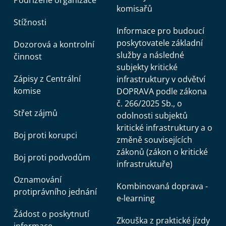
Podřízené organizace
komisařů
Stížnosti
Informace pro budoucí
poskytovatele základní
Dozorová a kontrolní
služby a následné
činnost
subjekty kritické
Zápisy z Centrální
infrastruktury v odvětví
komise
DOPRAVA podle zákona
č. 266/2025 Sb., o
Střet zájmů
odolnosti subjektů
kritické infrastruktury a o
Boj proti korupci
změně souvisejících
zákonů (zákon o kritické
Boj proti podvodům
infrastruktuře)
Oznamování
Kombinovaná doprava -
protiprávního jednání
e-learning
Žádost o poskytnutí
Zkouška z praktické jízdy