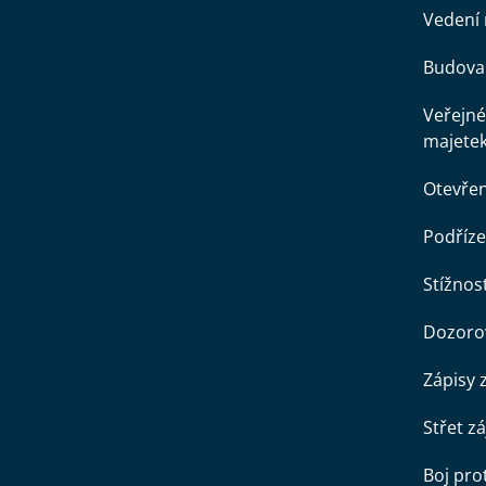
Vedení 
Budova 
Veřejné
majete
Otevře
Podříze
Stížnost
Dozorov
Zápisy 
Střet z
Boj pro