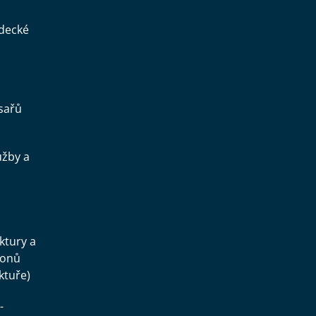
ědecké
sařů
užby a
.
uktury a
konů
ktuře)
-