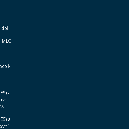
idel
í MLC
ace k
í
ES) a
ovní
AS)
ES) a
ovní