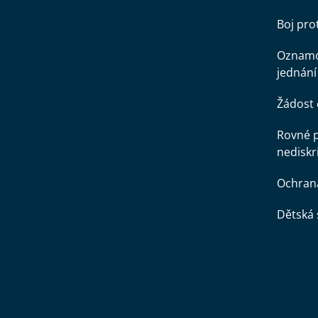
Boj pr
Oznamo
jednání
Žádost 
Rovné př
nediskr
Ochran
Dětská 