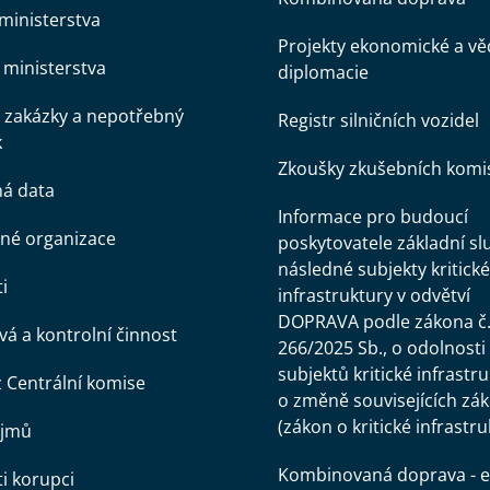
ministerstva
Projekty ekonomické a v
ministerstva
diplomacie
 zakázky a nepotřebný
Registr silničních vozidel
k
Zkoušky zkušebních komi
ná data
Informace pro budoucí
né organizace
poskytovatele základní sl
následné subjekty kritické
i
infrastruktury v odvětví
DOPRAVA podle zákona č
á a kontrolní činnost
266/2025 Sb., o odolnosti
subjektů kritické infrastr
z Centrální komise
o změně souvisejících zá
(zákon o kritické infrastru
ájmů
Kombinovaná doprava - e
ti korupci