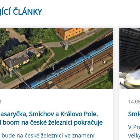
JÍCÍ ČLÁNKY
3
14.0
asaryčka, Smíchov a Královo Pole.
Smí
í boom na české železnici pokračuje
V Pr
 bude na české železnici ve znamení
velk