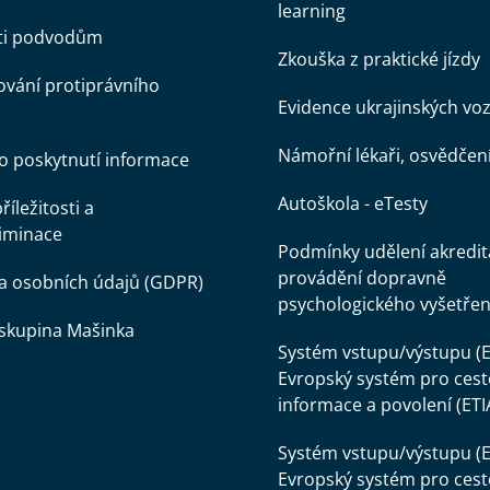
learning
oti podvodům
Zkouška z praktické jízdy
vání protiprávního
Evidence ukrajinských voz
Námořní lékaři, osvědčen
o poskytnutí informace
Autoškola - eTesty
íležitosti a
iminace
Podmínky udělení akredit
provádění dopravně
a osobních údajů (GDPR)
psychologického vyšetřen
skupina Mašinka
Systém vstupu/výstupu (E
Evropský systém pro cest
informace a povolení (ETI
Systém vstupu/výstupu (E
Evropský systém pro cest