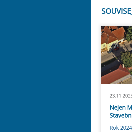
SOUVISE
23.11.202
Nejen M
Stavebn
Rok 2024