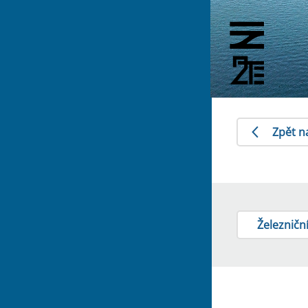
Zpět n
Železniční