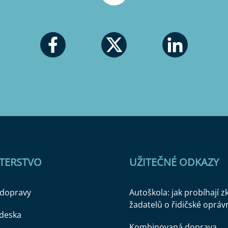
STERSTVO
UŽITEČNÉ ODKAZY
 dopravy
Autoškola: jak probíhají 
žadatelů o řidičské opráv
 deska
Kombinovaná doprava