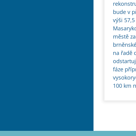
rekonstru
bude v p
výši 57,
Masaryko
městě za
brněnské
na řadě 
odstartuj
fáze pří
vysokory
100 km n