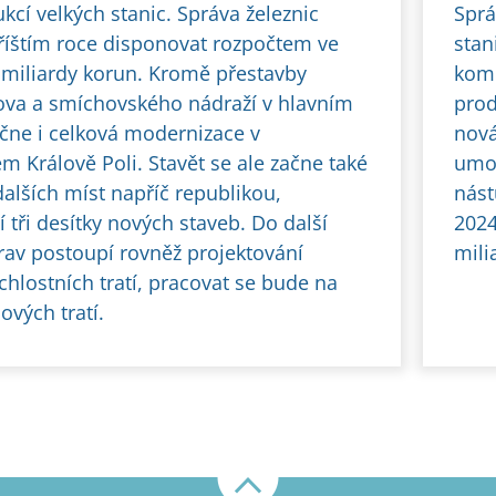
kcí velkých stanic. Správa železnic
Sprá
říštím roce disponovat rozpočtem ve
stan
5 miliardy korun. Kromě přestavby
komp
va a smíchovského nádraží v hlavním
prod
čne i celková modernizace v
nová
m Králově Poli. Stavět se ale začne také
umož
dalších míst napříč republikou,
nást
í tři desítky nových staveb. Do další
2024
prav postoupí rovněž projektování
mili
chlostních tratí, pracovat se bude na
ových tratí.
Nahoru