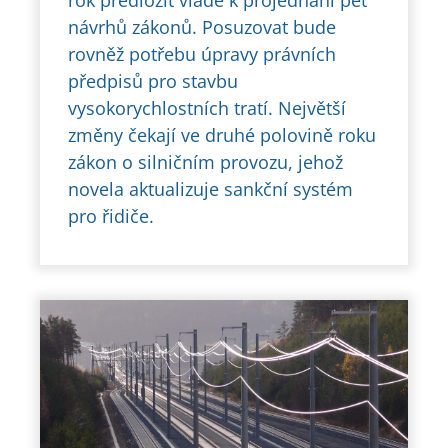
rok předložit vládě k projednání pět
návrhů zákonů. Posuzovat bude
rovněž potřebu úpravy právních
předpisů pro stavbu
vysokorychlostních tratí. Největší
změny čekají ve druhé polovině roku
zákon o silničním provozu, jehož
novela aktualizuje sankční systém
pro řidiče.