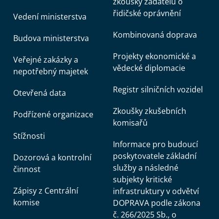
zkoušky žadatelů o
řidičské oprávnění
Vedení ministerstva
Kombinovaná doprava
Budova ministerstva
Projekty ekonomické a
Veřejné zakázky a
vědecké diplomacie
nepotřebný majetek
Registr silničních vozidel
Otevřená data
Zkoušky zkušebních
Podřízené organizace
komisařů
Stížnosti
Informace pro budoucí
poskytovatele základní
Dozorová a kontrolní
služby a následné
činnost
subjekty kritické
Zápisy z Centrální
infrastruktury v odvětví
komise
DOPRAVA podle zákona
č. 266/2025 Sb., o