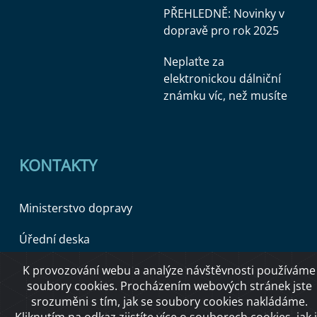
PŘEHLEDNĚ: Novinky v
dopravě pro rok 2025
Neplaťte za
elektronickou dálniční
známku víc, než musíte
KONTAKTY
Ministerstvo dopravy
Úřední deska
K provozování webu a analýze návštěvnosti používáme
soubory cookies. Procházením webových stránek jste
Copyright © 2026 Ministerstvo dopravy ČR
srozuměni s tím, jak se soubory cookies nakládáme.
Kliknutím na
odkaz
zjistíte více o souborech cookies, jak 