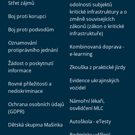
Střet zájmů
odolnosti subjektů
kritické infrastruktury a o
Boj proti korupci
změně souvisejících
zákonů (zákon o kritické
Boj proti podvodům
infrastruktuře)
Oznamování
Kombinovaná doprava -
protiprávního jednání
e-learning
Žádost o poskytnutí
Zkouška z praktické jízdy
informace
Evidence ukrajinských
Rovné příležitosti a
vozidel
nediskriminace
Námořní lékaři,
Ochrana osobních údajů
osvědčení MLC
(GDPR)
Autoškola - eTesty
Dětská skupina Mašinka
Podmínky udělení