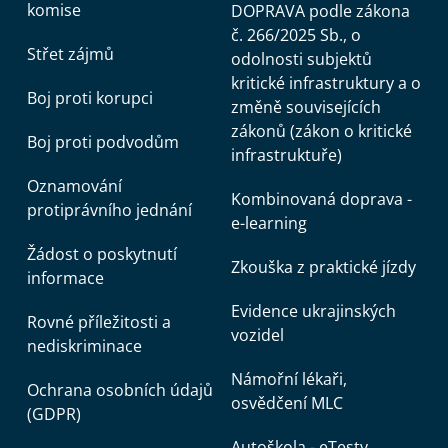
komise
DOPRAVA podle zákona
č. 266/2025 Sb., o
Střet zájmů
odolnosti subjektů
kritické infrastruktury a o
Boj proti korupci
změně souvisejících
zákonů (zákon o kritické
Boj proti podvodům
infrastruktuře)
Oznamování
Kombinovaná doprava -
protiprávního jednání
e-learning
Žádost o poskytnutí
Zkouška z praktické jízdy
informace
Evidence ukrajinských
Rovné příležitosti a
vozidel
nediskriminace
Námořní lékaři,
Ochrana osobních údajů
osvědčení MLC
(GDPR)
Autoškola - eTesty