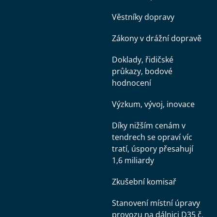
Věstníky dopravy
Zákony v drážní dopravě
Doklady, řidičské
průkazy, bodové
hodnocení
Výzkum, vývoj, inovace
Díky nižším cenám v
tendrech se opraví víc
tratí, úspory přesahují
1,6 miliardy
Zkušební komisař
Stanovení místní úpravy
provozu na dálnici D35 č.