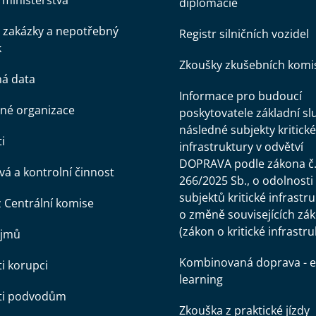
ministerstva
diplomacie
 zakázky a nepotřebný
Registr silničních vozidel
k
Zkoušky zkušebních komi
ná data
Informace pro budoucí
né organizace
poskytovatele základní sl
následné subjekty kritické
i
infrastruktury v odvětví
DOPRAVA podle zákona č
á a kontrolní činnost
266/2025 Sb., o odolnosti
subjektů kritické infrastr
z Centrální komise
o změně souvisejících zá
(zákon o kritické infrastru
ájmů
Kombinovaná doprava - e
ti korupci
learning
oti podvodům
Zkouška z praktické jízdy