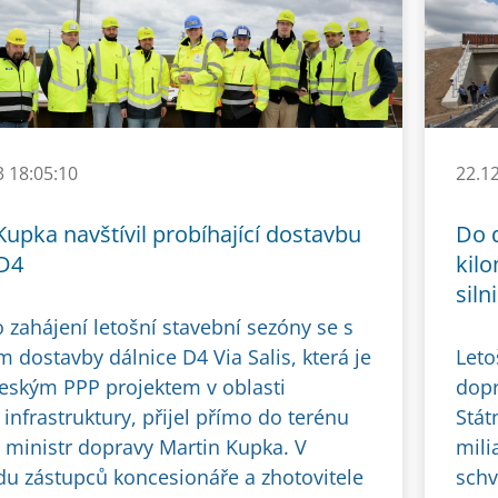
3 18:05:10
22.1
Kupka navštívil probíhající dostavbu
Do d
 D4
kil
silni
 zahájení letošní stavební sezóny se s
 dostavby dálnice D4 Via Salis, která je
Leto
eským PPP projektem v oblasti
dopr
infrastruktury, přijel přímo do terénu
Stát
 ministr dopravy Martin Kupka. V
mili
u zástupců koncesionáře a zhotovitele
schv