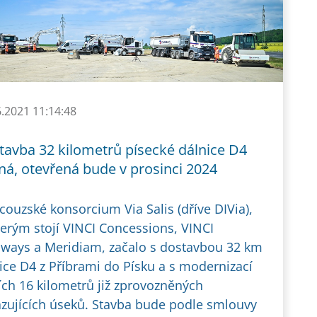
6.2021 11:14:48
tavba 32 kilometrů písecké dálnice D4
ná, otevřená bude v prosinci 2024
couzské konsorcium Via Salis (dříve DIVia),
terým stojí VINCI Concessions, VINCI
ways a Meridiam, začalo s dostavbou 32 km
ice D4 z Příbrami do Písku a s modernizací
ích 16 kilometrů již zprovozněných
zujících úseků. Stavba bude podle smlouvy