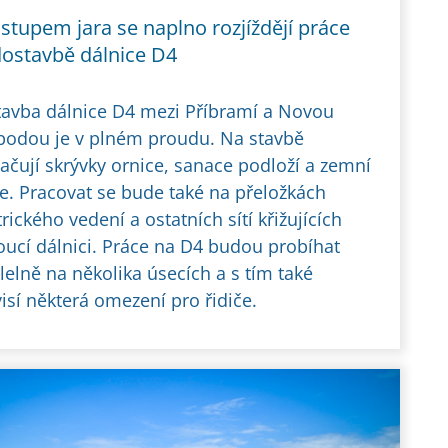
stupem jara se naplno rozjíždějí práce
dostavbě dálnice D4
avba dálnice D4 mezi Příbramí a Novou
odou je v plném proudu. Na stavbě
ačují skrývky ornice, sanace podloží a zemní
e. Pracovat se bude také na přeložkách
trického vedení a ostatních sítí křižujících
ucí dálnici. Práce na D4 budou probíhat
lelně na několika úsecích a s tím také
isí některá omezení pro řidiče.