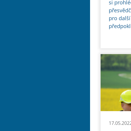
si prohlé
přesvědči
pro dalš
předpokl
17.05.202