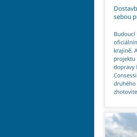
Dostavb
sebou p
Budoucí 
oficiální
krajině.
projektu 
dopravy 
Consessi
druhého 
zhotovit