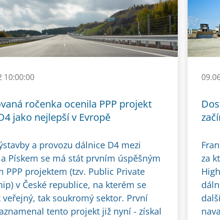
2 10:00:00
09.0
aná ročenka ocenila PPP projekt
Dos
D4 jako nejlepší v Evropě
začí
výstavby a provozu dálnice D4 mezi
Fran
 a Pískem se má stát prvním úspěšným
za k
 PPP projektem (tzv. Public Private
High
hip) v České republice, na kterém se
dáln
k veřejný, tak soukromý sektor. První
dalš
znamenal tento projekt již nyní - získal
nava