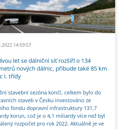
2.2022 14:59:57
vou let se dálniční síť rozšíří o 134
ometrů nových dálnic, přibude také 85 km
c I. třídy
šní stavební sezóna končí, celkem bylo do
avních staveb v Česku investováno ze
ního fondu dopravní infrastruktury 131,7
ardy korun, což je o 4,1 miliardy více než byl
álený rozpočet pro rok 2022. Aktuálně je ve