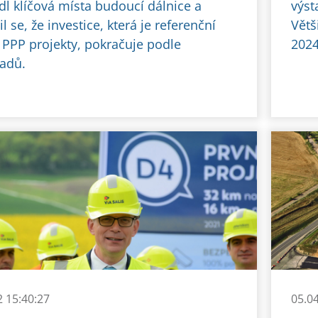
dl klíčová místa budoucí dálnice a
výst
l se, že investice, která je referenční
Větš
í PPP projekty, pokračuje podle
2024
adů.
2 15:40:27
05.0