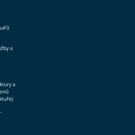
sařů
užby a
.
uktury a
konů
ktuře)
-