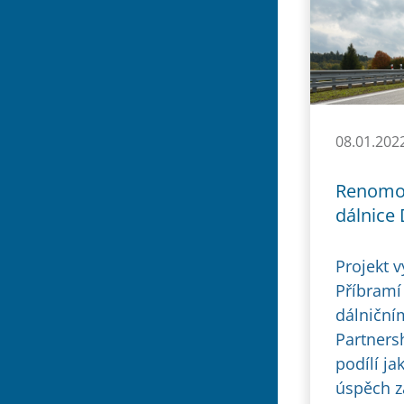
08.01.202
Renomov
dálnice 
Projekt 
Příbramí
dálničním
Partners
podílí ja
úspěch za