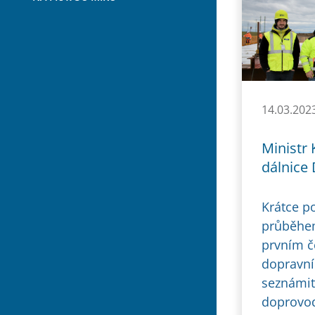
14.03.202
Ministr 
dálnice
Krátce po
průběhem
prvním č
dopravní 
seznámit
doprovod