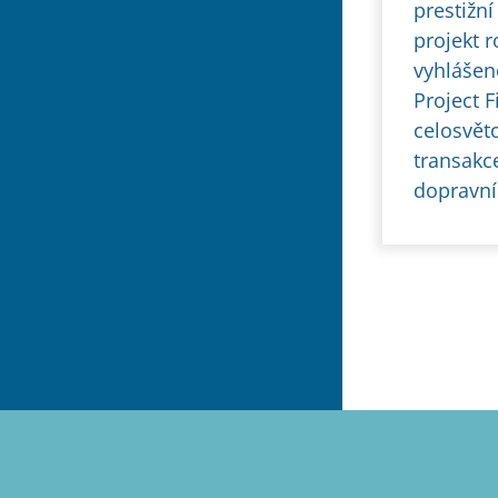
prestižn
projekt 
vyhlášen
Project F
celosvět
transakc
dopravníc