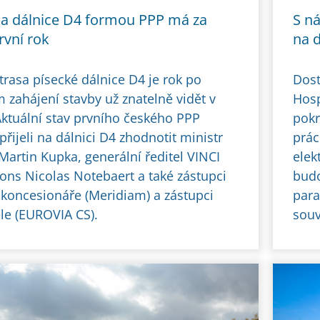
a dálnice D4 formou PPP má za
S ná
rvní rok
na 
trasa písecké dálnice D4 je rok po
Dost
m zahájení stavby už znatelně vidět v
Hosp
 Aktuální stav prvního českého PPP
pokr
přijeli na dálnici D4 zhodnotit ministr
prác
Martin Kupka, generální ředitel VINCI
elek
ons Nicolas Notebaert a také zástupci
budo
koncesionáře (Meridiam) a zástupci
para
ele (EUROVIA CS).
souv