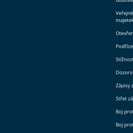
Budova 
Veřejné
majete
Otevře
Podříze
Stížnost
Dozorov
Zápisy 
Střet z
Boj pro
Boj pr