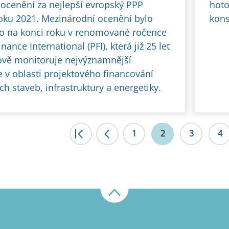
í ocenění za nejlepší evropský PPP
hoto
roku 2021. Mezinárodní ocenění bylo
kons
o na konci roku v renomované ročence
inance International (PFI), která již 25 let
ově monitoruje nejvýznamnější
e v oblasti projektového financování
h staveb, infrastruktury a energetiky.
|<
1
<
2
3
4
Nahoru