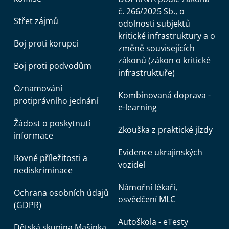
č. 266/2025 Sb., o
Střet zájmů
odolnosti subjektů
kritické infrastruktury a o
Boj proti korupci
změně souvisejících
zákonů (zákon o kritické
Boj proti podvodům
infrastruktuře)
Oznamování
Kombinovaná doprava -
protiprávního jednání
e-learning
Žádost o poskytnutí
Zkouška z praktické jízdy
informace
Evidence ukrajinských
Rovné příležitosti a
vozidel
nediskriminace
Námořní lékaři,
Ochrana osobních údajů
osvědčení MLC
(GDPR)
Autoškola - eTesty
Dětská skupina Mašinka