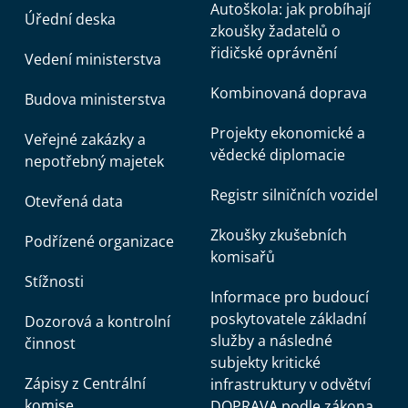
Autoškola: jak probíhají
Úřední deska
zkoušky žadatelů o
řidičské oprávnění
Vedení ministerstva
Kombinovaná doprava
Budova ministerstva
Projekty ekonomické a
Veřejné zakázky a
vědecké diplomacie
nepotřebný majetek
Registr silničních vozidel
Otevřená data
Zkoušky zkušebních
Podřízené organizace
komisařů
Stížnosti
Informace pro budoucí
poskytovatele základní
Dozorová a kontrolní
služby a následné
činnost
subjekty kritické
Zápisy z Centrální
infrastruktury v odvětví
komise
DOPRAVA podle zákona