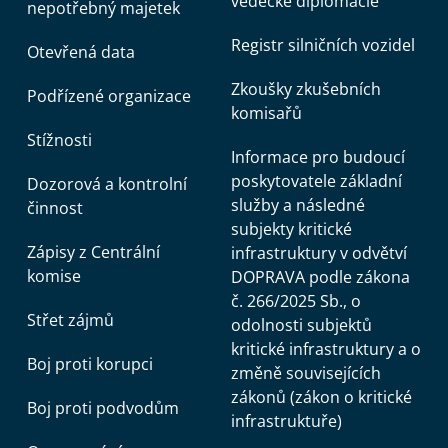
vědecké diplomacie
nepotřebný majetek
Registr silničních vozidel
Otevřená data
Zkoušky zkušebních
Podřízené organizace
komisařů
Stížnosti
Informace pro budoucí
poskytovatele základní
Dozorová a kontrolní
služby a následné
činnost
subjekty kritické
Zápisy z Centrální
infrastruktury v odvětví
komise
DOPRAVA podle zákona
č. 266/2025 Sb., o
Střet zájmů
odolnosti subjektů
kritické infrastruktury a o
Boj proti korupci
změně souvisejících
zákonů (zákon o kritické
Boj proti podvodům
infrastruktuře)