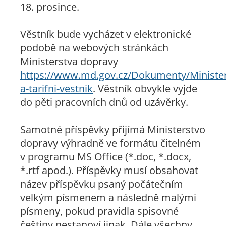
18. prosince.
Věstník bude vycházet v elektronické
podobě na webových stránkách
Ministerstva dopravy
https://www.md.gov.cz/Dokumenty/Minister
a-tarifni-vestnik
. Věstník obvykle vyjde
do pěti pracovních dnů od uzávěrky.
Samotné příspěvky přijímá Ministerstvo
dopravy výhradně ve formátu čitelném
v programu MS Office (*.doc, *.docx,
*.rtf apod.). Příspěvky musí obsahovat
název příspěvku psaný počátečním
velkým písmenem a následně malými
písmeny, pokud pravidla spisovné
češtiny nestanoví jinak. Dále všechny