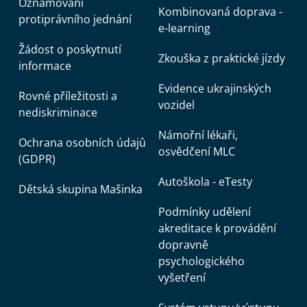
Oznamování
Kombinovaná doprava -
protiprávního jednání
e-learning
Žádost o poskytnutí
Zkouška z praktické jízdy
informace
Evidence ukrajinských
Rovné příležitosti a
vozidel
nediskriminace
Námořní lékaři,
Ochrana osobních údajů
osvědčení MLC
(GDPR)
Autoškola - eTesty
Dětská skupina Mašinka
Podmínky udělení
akreditace k provádění
dopravně
psychologického
vyšetření