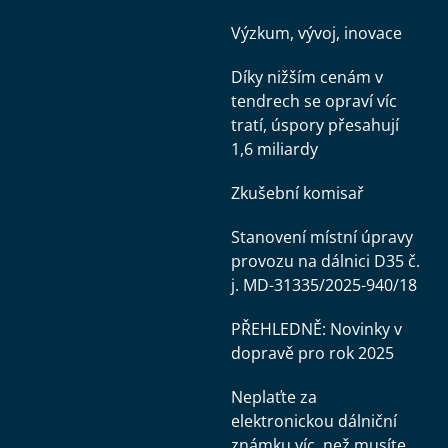
Výzkum, vývoj, inovace
Díky nižším cenám v
tendrech se opraví víc
tratí, úspory přesahují
1,6 miliardy
Zkušební komisař
Stanovení místní úpravy
provozu na dálnici D35 č.
j. MD-31335/2025-940/18
PŘEHLEDNĚ: Novinky v
dopravě pro rok 2025
Neplaťte za
elektronickou dálniční
známku víc, než musíte