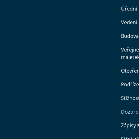
Úřední
Vedení 
Budova 
Veřejné
majete
Otevře
Podříze
Stížnost
Dozorov
Zápisy 