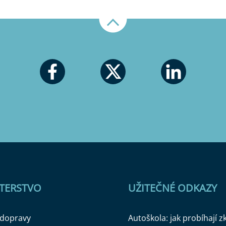
Nahoru
STERSTVO
UŽITEČNÉ ODKAZY
 dopravy
Autoškola: jak probíhají 