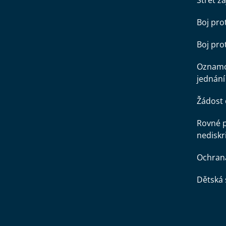
Střet z
Boj pro
Boj pr
Oznamo
jednání
Žádost 
Rovné př
nediskr
Ochran
Dětská 