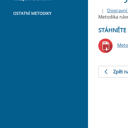
|
Dopravní 
OSTATNÍ METODIKY
Metodika návr
STÁHNĚTE 
Meto
Zpět n