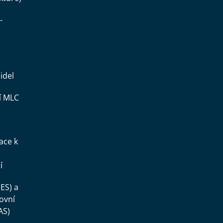
-
idel
í MLC
ace k
í
ES) a
ovní
AS)