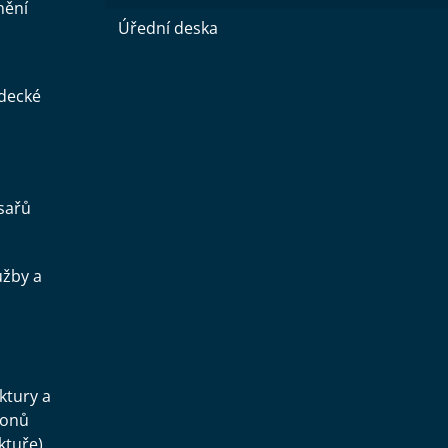
nění
Úřední deska
ědecké
sařů
užby a
.
uktury a
konů
ktuře)