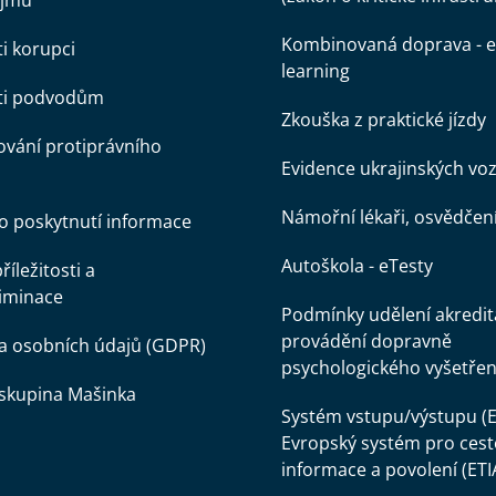
ájmů
Kombinovaná doprava - e
ti korupci
learning
oti podvodům
Zkouška z praktické jízdy
vání protiprávního
Evidence ukrajinských voz
Námořní lékaři, osvědčen
o poskytnutí informace
Autoškola - eTesty
íležitosti a
iminace
Podmínky udělení akredit
provádění dopravně
a osobních údajů (GDPR)
psychologického vyšetřen
skupina Mašinka
Systém vstupu/výstupu (E
Evropský systém pro cest
informace a povolení (ETI