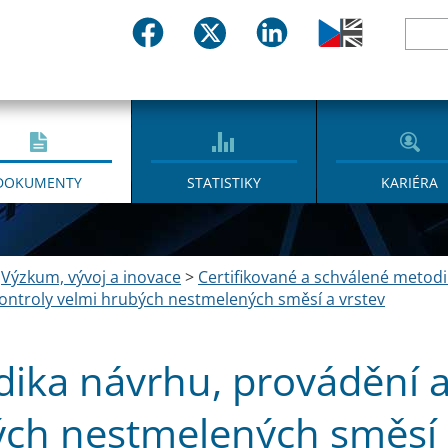
DOKUMENTY
STATISTIKY
KARIÉRA
>
Výzkum, vývoj a inovace
>
Certifikované a schválené metodi
ontroly velmi hrubých nestmelených směsí a vrstev
ika návrhu, provádění a
ch nestmelených směsí 