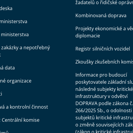
žadatelů o řidičské opráv
 deska
Kombinovaná doprava
ministerstva
Projekty ekonomické a v
ministerstva
diplomacie
 zakázky a nepotřebný
Registr silničních vozidel
k
Zkoušky zkušebních komi
ná data
Informace pro budoucí
né organizace
poskytovatele základní sl
následné subjekty kritické
i
infrastruktury v odvětví
DOPRAVA podle zákona č
á a kontrolní činnost
266/2025 Sb., o odolnosti
subjektů kritické infrastr
z Centrální komise
o změně souvisejících zá
(zákon o kritické infrastru