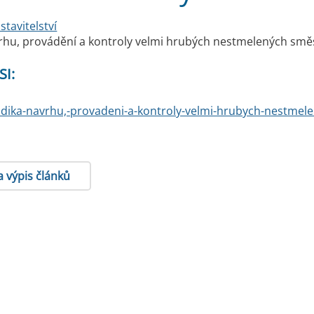
stavitelství
hu, provádění a kontroly velmi hrubých nestmelených směs
SI:
dika-navrhu,-provadeni-a-kontroly-velmi-hrubych-nestmele
a výpis článků