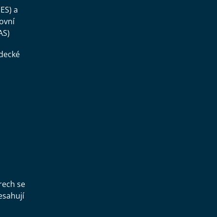
ES) a
ovní
AS)
ědecké
,
rech se
esahují