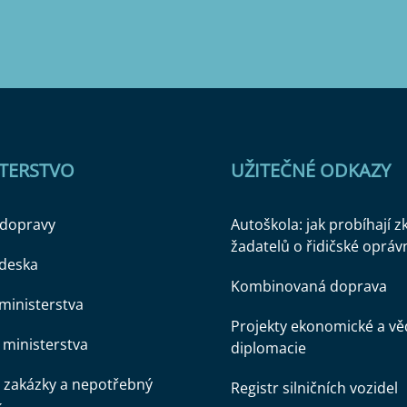
STERSTVO
UŽITEČNÉ ODKAZY
 dopravy
Autoškola: jak probíhají 
žadatelů o řidičské opráv
 deska
Kombinovaná doprava
ministerstva
Projekty ekonomické a v
ministerstva
diplomacie
 zakázky a nepotřebný
Registr silničních vozidel
k