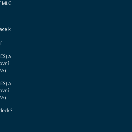
í MLC
ace k
í
ES) a
ovní
AS)
ES) a
ovní
AS)
ědecké