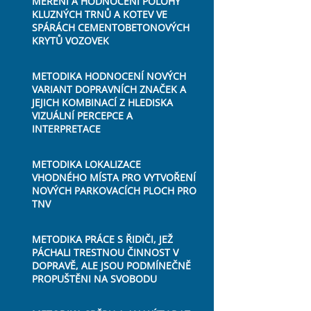
MĚŘENÍ A HODNOCENÍ POLOHY
KLUZNÝCH TRNŮ A KOTEV VE
SPÁRÁCH CEMENTOBETONOVÝCH
KRYTŮ VOZOVEK
METODIKA HODNOCENÍ NOVÝCH
VARIANT DOPRAVNÍCH ZNAČEK A
JEJICH KOMBINACÍ Z HLEDISKA
VIZUÁLNÍ PERCEPCE A
INTERPRETACE
METODIKA LOKALIZACE
VHODNÉHO MÍSTA PRO VYTVOŘENÍ
NOVÝCH PARKOVACÍCH PLOCH PRO
TNV
METODIKA PRÁCE S ŘIDIČI, JEŽ
PÁCHALI TRESTNOU ČINNOST V
DOPRAVĚ, ALE JSOU PODMÍNEČNĚ
PROPUŠTĚNI NA SVOBODU