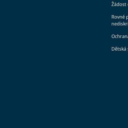
Žádost 
Rovné př
nediskr
Ochran
Dětská 