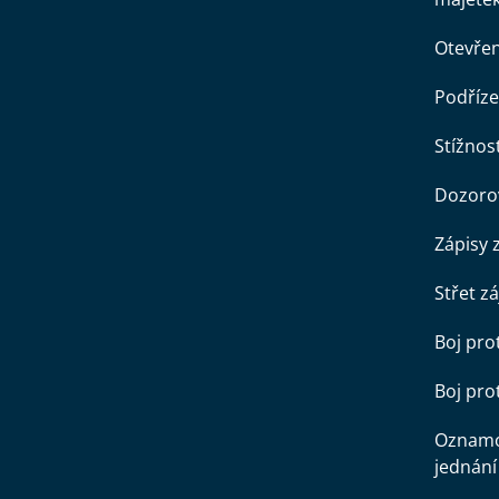
Otevře
Podříze
Stížnost
Dozorov
Zápisy 
Střet z
Boj pro
Boj pr
Oznamo
jednání