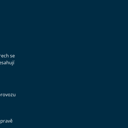
,
rech se
esahují
provozu
opravě