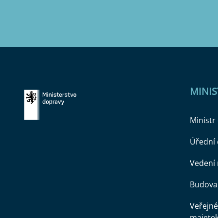
MINI
Ministr
Úřední
Vedení 
Budova 
Veřejné
majete