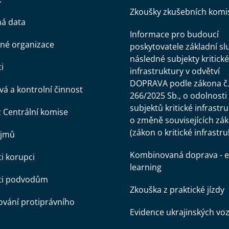
Zkoušky zkušebních komi
ná data
Informace pro budoucí
né organizace
poskytovatele základní sl
následné subjekty kritické
i
infrastruktury v odvětví
DOPRAVA podle zákona č
á a kontrolní činnost
266/2025 Sb., o odolnosti
subjektů kritické infrastr
z Centrální komise
o změně souvisejících zá
(zákon o kritické infrastru
ájmů
Kombinovaná doprava - e
ti korupci
learning
oti podvodům
Zkouška z praktické jízdy
vání protiprávního
Evidence ukrajinských voz