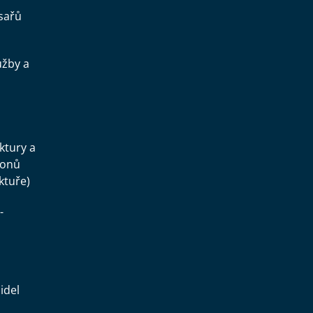
sařů
užby a
.
uktury a
konů
ktuře)
-
idel