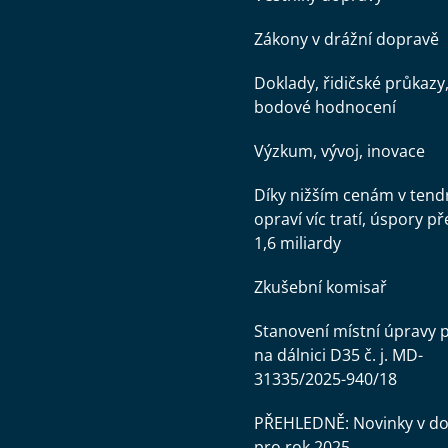
Zákony v drážní dopravě
Doklady, řidičské průkazy
bodové hodnocení
Výzkum, vývoj, inovace
Díky nižším cenám v tend
opraví víc tratí, úspory př
1,6 miliardy
Zkušební komisař
Stanovení místní úpravy 
na dálnici D35 č. j. MD-
31335/2025-940/18
PŘEHLEDNĚ: Novinky v d
pro rok 2025