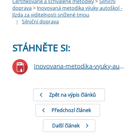
Certifikované a schválené metodiky
>
Silniční
doprava
>
Inovovaná metodika výuky autoškol -
Jízda za viditelnosti snížené tmou
|
Silniční doprava
STÁHNĚTE SI:
Inovovana-metodika-vyuky-autoskol-Jizda-za-viditelnosti-snizene-tmou.pdf
Zpět na výpis článků
Předchozí článek
Další článek