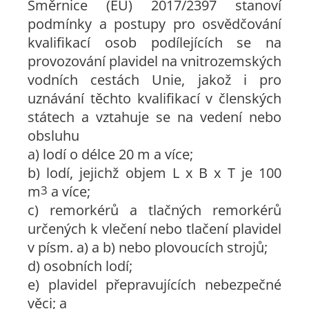
Směrnice (EU) 2017/2397 stanoví
podmínky a postupy pro osvědčování
kvalifikací osob podílejících se na
provozování plavidel na vnitrozemských
vodních cestách Unie, jakož i pro
uznávání těchto kvalifikací v členských
státech a vztahuje se na vedení nebo
obsluhu
a) lodí o délce 20 m a více;
b) lodí, jejichž objem L x B x T je 100
m
3
a více;
c) remorkérů a tlačných remorkérů
určených k vlečení nebo tlačení plavidel
v písm. a) a b) nebo plovoucích strojů;
d) osobních lodí;
e) plavidel přepravujících nebezpečné
věci; a