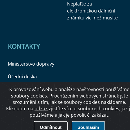
Neplaťte za
elektronickou dálniční
známku víc, než musíte
KONTAKTY
Ministerstvo dopravy
Úřední deska
K provozování webu a analýze návštěvnosti používáme
soubory cookies. Procházením webových stránek jste
Copyright © 2026 Ministerstvo dopravy ČR
srozuměni s tím, jak se soubory cookies nakládáme.
Kliknutím na
odkaz
zjistíte více o souborech cookies, jak 
používáme a jak je povolit či zakázat.
O přístupnosti
Odmítnout
Souhlasím