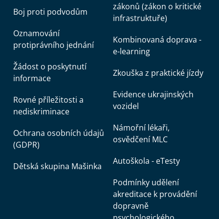
zákonů (zákon o kritické
Boj proti podvodům
infrastruktuře)
Oznamování
Kombinovaná doprava -
protiprávního jednání
e-learning
Žádost o poskytnutí
Zkouška z praktické jízdy
informace
Evidence ukrajinských
Rovné příležitosti a
vozidel
nediskriminace
Námořní lékaři,
Ochrana osobních údajů
osvědčení MLC
(GDPR)
Autoškola - eTesty
Dětská skupina Mašinka
Podmínky udělení
akreditace k provádění
dopravně
psychologického