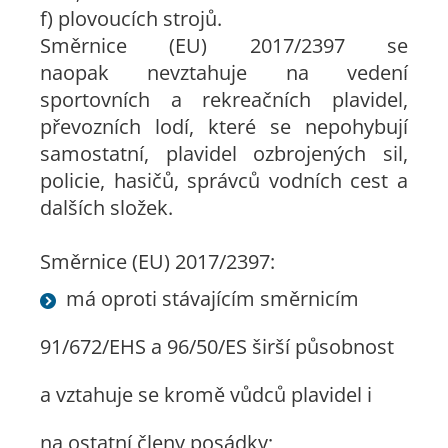
f) plovoucích strojů.
Směrnice (EU) 2017/2397 se
naopak nevztahuje na vedení
sportovních a rekreačních plavidel,
převozních lodí, které se nepohybují
samostatní, plavidel ozbrojených sil,
policie, hasičů, správců vodních cest a
dalších složek.
Směrnice (EU) 2017/2397:
má oproti stávajícím směrnicím
91/672/EHS a 96/50/ES širší působnost
a vztahuje se kromě vůdců plavidel i
na ostatní členy posádky;