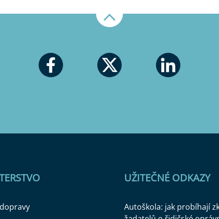
Nahoru
STERSTVO
UŽITEČNÉ ODKAZY
 dopravy
Autoškola: jak probíhají 
žadatelů o řidičské opráv