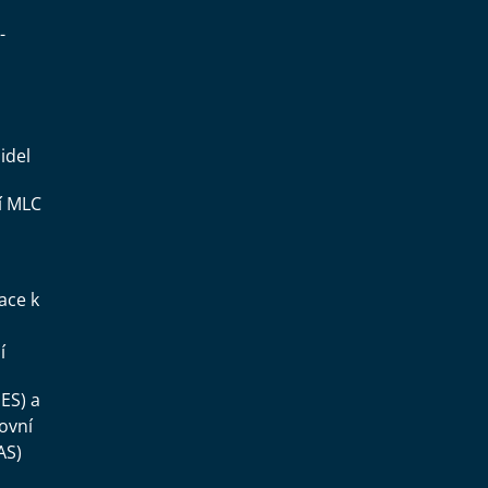
-
idel
í MLC
ace k
í
ES) a
ovní
AS)