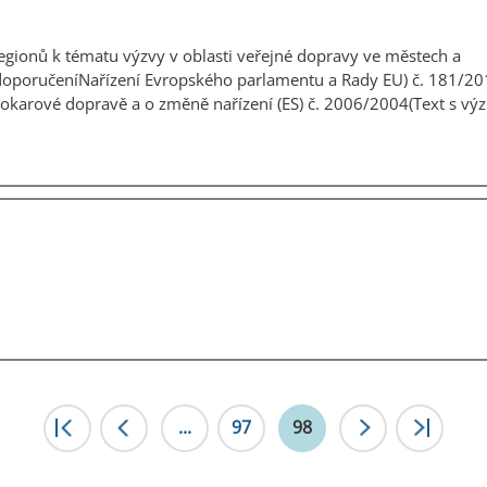
ionů k tématu výzvy v oblasti veřejné dopravy ve městech a
 doporučeníNařízení Evropského parlamentu a Rady EU) č. 181/20
utokarové dopravě a o změně nařízení (ES) č. 2006/2004(Text s 
|<
...
<
97
98
>