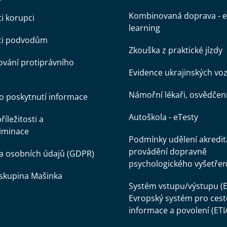
Kombinovaná doprava - e
ti korupci
learning
oti podvodům
Zkouška z praktické jízdy
vání protiprávního
Evidence ukrajinských voz
Námořní lékaři, osvědčen
o poskytnutí informace
Autoškola - eTesty
íležitosti a
iminace
Podmínky udělení akredit
provádění dopravně
a osobních údajů (GDPR)
psychologického vyšetřen
skupina Mašinka
Systém vstupu/výstupu (E
Evropský systém pro cest
informace a povolení (ETI