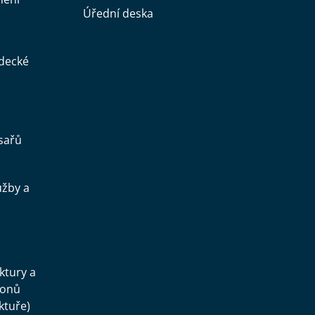
Úřední deska
ědecké
sařů
užby a
.
uktury a
konů
ktuře)