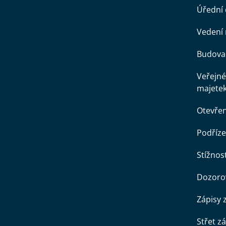
Úřední
Vedení 
Budova 
Veřejné
majete
Otevře
Podříze
Stížnost
Dozorov
Zápisy 
Střet z