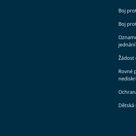
Boj pro
Boj pr
Oznamo
jednání
Žádost 
Rovné př
nediskr
Ochran
Dětská 