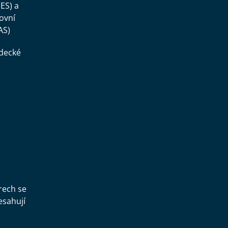
ES) a
ovní
AS)
ědecké
,
rech se
esahují