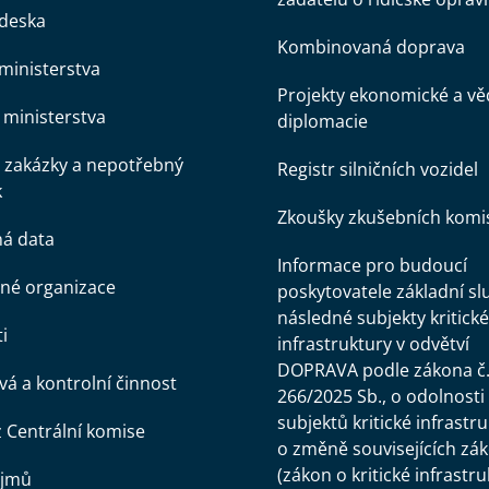
 deska
Kombinovaná doprava
ministerstva
Projekty ekonomické a v
ministerstva
diplomacie
 zakázky a nepotřebný
Registr silničních vozidel
k
Zkoušky zkušebních komi
ná data
Informace pro budoucí
né organizace
poskytovatele základní sl
následné subjekty kritické
i
infrastruktury v odvětví
DOPRAVA podle zákona č
á a kontrolní činnost
266/2025 Sb., o odolnosti
subjektů kritické infrastr
z Centrální komise
o změně souvisejících zá
(zákon o kritické infrastru
ájmů