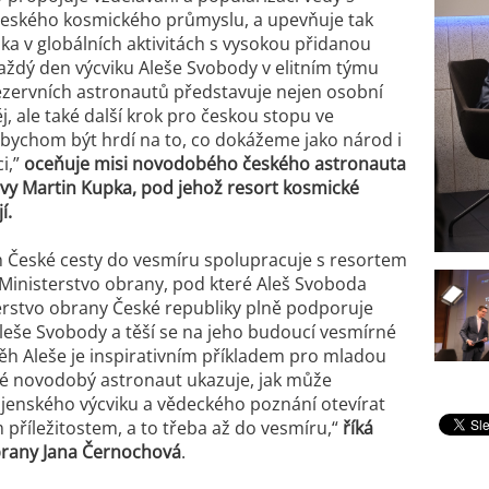
českého kosmického průmyslu, a upevňuje tak
ka v globálních aktivitách s vysokou přidanou
aždý den výcviku Aleše Svobody v elitním týmu
zervních astronautů představuje nejen osobní
j, ale také další krok pro českou stopu ve
 bychom být hrdí na to, co dokážeme jako národ i
ci,”
oceňuje misi novodobého českého astronauta
vy Martin Kupka, pod jehož resort kosmické
í.
 České cesty do vesmíru spolupracuje s resortem
Ministerstvo obrany, pod které Aleš Svoboda
erstvo obrany České republiky plně podporuje
leše Svobody a těší se na jeho budoucí vesmírné
ěh Aleše je inspirativním příkladem pro mladou
ré novodobý astronaut ukazuje, jak může
jenského výcviku a vědeckého poznání otevírat
 příležitostem, a to třeba až do vesmíru
,“
říká
brany Jana Černochová
.