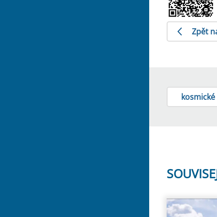
Zpět n
kosmické 
SOUVISE