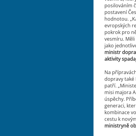
posilováním 
postavení Čes
hodnotou.
„K
evropských re
pokrok pro ně
vesmíru. Měli
jako jednotliv
ministr dopra
aktivity spadaj
Na přípravách
dopravy také 
patří. „
Minist
misi majora A
úspěchy. Příb
generaci, kte
kombinace vo
cestu k novým
ministryně o