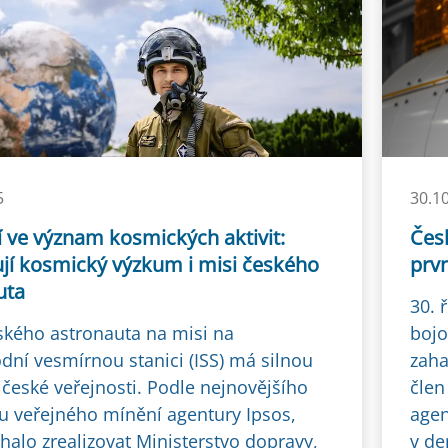
5
30.1
í ve význam kosmických aktivit:
Čes
jí kosmický výzkum i misi českého
prv
uta
30. 
ského astronauta na misi na
bojo
dní vesmírnou stanici (ISS) má silnou
zaha
české veřejnosti. Podle nejnovějšího
člen
 veřejného mínění agentury Ipsos,
agen
halo zrealizovat Ministerstvo dopravy,
v de