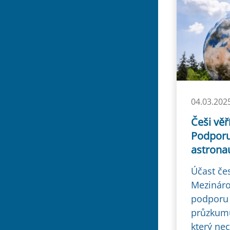
04.03.202
Češi věř
Podporu
astrona
Účast če
Mezináro
podporu 
průzkumu
který nec