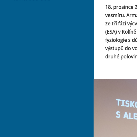
18. prosince 
vesmíru. Armá
ze tří fází v
(ESA) v Kolín
fyziologie s d
výstupů do vo
druhé polovin