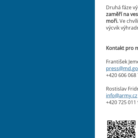
Druhá fáze vý
zaměří na ves
moři.
Ve chvíl
výcvik výhrad
Kontakt pro 
František Jem
press@md.go
+420 606 068
Rostislav Frid
info@army.cz
+420 725 011