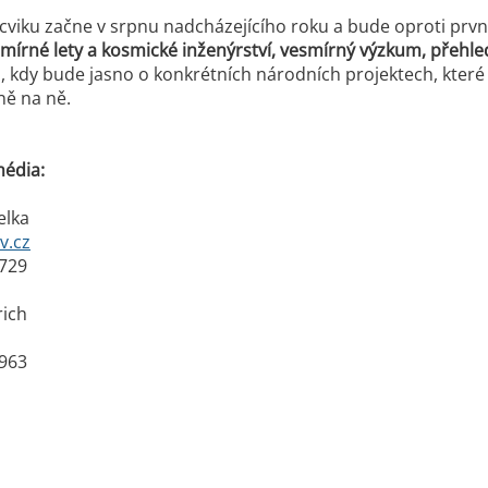
cviku začne v srpnu nadcházejícího roku a bude oproti prvn
mírné lety a kosmické inženýrství, vesmírný výzkum, přehled
i, kdy bude jasno o konkrétních národních projektech, kter
ně na ně.
média:
elka
v.cz
 729
rich
 963