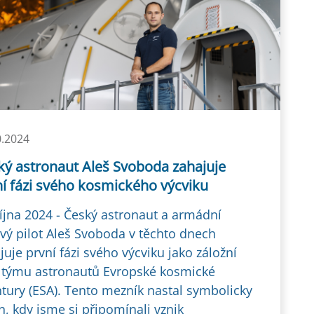
0.2024
ký astronaut Aleš Svoboda zahajuje
ní fázi svého kosmického výcviku
října 2024 - Český astronaut a armádní
vý pilot Aleš Svoboda v těchto dnech
juje první fázi svého výcviku jako záložní
 týmu astronautů Evropské kosmické
tury (ESA). Tento mezník nastal symbolicky
n, kdy jsme si připomínali vznik