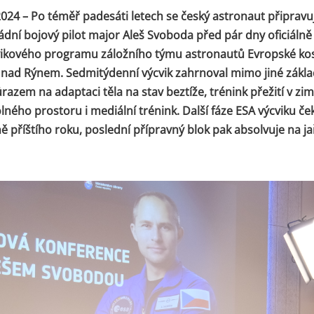
2024 – Po téměř padesáti letech se český astronaut připravu
dní bojový pilot major Aleš Svoboda před pár dny oficiálně 
ýcvikového programu záložního týmu astronautů Evropské k
ě nad Rýnem. Sedmitýdenní výcvik zahrnoval mimo jiné zákla
ůrazem na adaptaci těla na stav beztíže, trénink přežití v zim
lného prostoru i mediální trénink. Další fáze ESA výcviku č
ě příštího roku, poslední přípravný blok pak absolvuje na ja