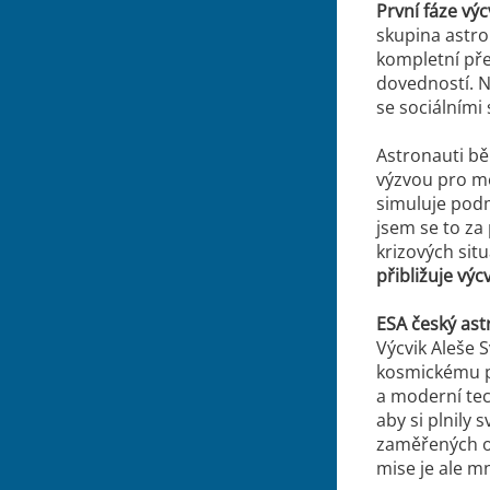
První fáze vý
skupina astro
kompletní pře
dovedností. N
se sociálními
Astronauti bě
výzvou pro mě
simuluje podm
jsem se to za
krizových sit
přibližuje vý
ESA český ast
Výcvik Aleše 
kosmickému p
a moderní tec
aby si plnily
zaměřených ob
mise je ale 