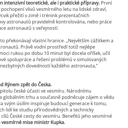
ntenzivní teoretické, ale i praktické přípravy.
První
 pochopení vlivů vesmírného letu na lidské zdraví,
k přežití v zimě i trénink prezentačních
ravy astronautů pravidelně kontrolována, nebo práce
ace astronautů s veřejností.
to překonávají vlastní hranice.
„Největším zážitkem a
ronautů. Právě vodní prostředí totiž nejlépe
oci rukou po dobu 10 minut byl docela oříšek, učil
mové spolupráce a řešení problémů v simulovaných
ku nezbytných dovedností každého astronauta
,”
nad Rýnem zpět do Česka.
pitolu české účasti ve vesmíru. Národnímu
a globálním trhu a současně podněcuje zájem o vědu
a svým úsilím inspiruje budoucí generace k tomu,
ch lidí ke studiu přírodovědných a technicky
 cílů České cesty do vesmíru. Benefitů jeho vesmírné
é vesmírné mise ministr Kupka.