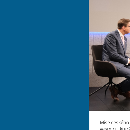
Mise českého 
vesmíru, kter