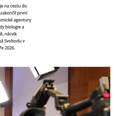
je na cestu do
zakončil první
osmické agentury
dy biologie a
ě, nácvik
eká Svobodu v
ře 2026.