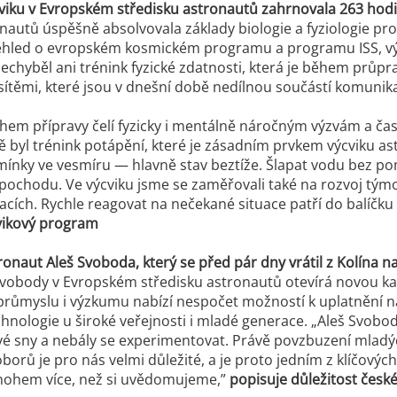
cviku v Evropském středisku astronautů zahrnovala 263 hodin i
nautů úspěšně absolvovala základy biologie a fyziologie pro
hled o evropském kosmickém programu a programu ISS, výcvi
echyběl ani trénink fyzické zdatnosti, která je během průp
 sítěmi, které jsou v dnešní době nedílnou součástí komunik
hem přípravy čelí fyzicky i mentálně náročným výzvám a čas
 byl trénink potápění, které je zásadním prvkem výcviku ast
ínky ve vesmíru — hlavně stav beztíže. Šlapat vodu bez pom
 pochodu. Ve výcviku jsme se zaměřovali také na rozvoj tý
uacích. Rychle reagovat na nečekané situace patří do balíč
cvikový program
ronaut Aleš Svoboda, který se před pár dny vrátil z Kolína 
Svobody v Evropském středisku astronautů otevírá novou ka
růmyslu i výzkumu nabízí nespočet možností k uplatnění n
hnologie u široké veřejnosti i mladé generace.
„Aleš Svobod
 své sny a nebály se experimentovat. Právě povzbuzení mladý
orů je pro nás velmi důležité, a je proto jedním z klíčových
mnohem více, než si uvědomujeme,”
popisuje důležitost česk