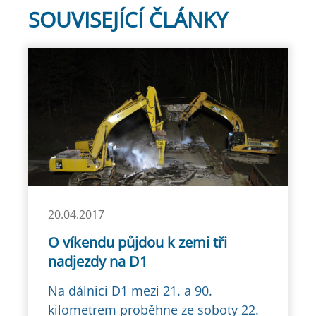
SOUVISEJÍCÍ ČLÁNKY
20.04.2017
O víkendu půjdou k zemi tři
nadjezdy na D1
Na dálnici D1 mezi 21. a 90.
kilometrem proběhne ze soboty 22.