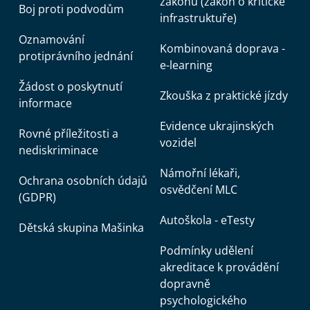
zákonů (zákon o kritické
Boj proti podvodům
infrastruktuře)
Oznamování
Kombinovaná doprava -
protiprávního jednání
e-learning
Žádost o poskytnutí
Zkouška z praktické jízdy
informace
Evidence ukrajinských
Rovné příležitosti a
vozidel
nediskriminace
Námořní lékaři,
Ochrana osobních údajů
osvědčení MLC
(GDPR)
Autoškola - eTesty
Dětská skupina Mašinka
Podmínky udělení
akreditace k provádění
dopravně
psychologického