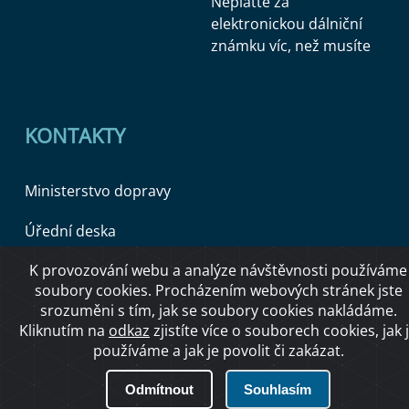
Neplaťte za
elektronickou dálniční
známku víc, než musíte
KONTAKTY
Ministerstvo dopravy
Úřední deska
K provozování webu a analýze návštěvnosti používáme
soubory cookies. Procházením webových stránek jste
Copyright © 2026 Ministerstvo dopravy ČR
srozuměni s tím, jak se soubory cookies nakládáme.
Kliknutím na
odkaz
zjistíte více o souborech cookies, jak 
používáme a jak je povolit či zakázat.
O přístupnosti
Odmítnout
Souhlasím