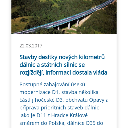
22.03.2017
Stavby desítky nových kilometrů
dálnic a státních silnic se
rozjíždějí, informaci dostala vláda
Postupné zahajování úseků
modernizace D1, stavba několika
částí jihočeské D3, obchvatu Opavy a
příprava prioritních staveb dálnic
jako je D11 z Hradce Králové
směrem do Polska, dálnice D35 do