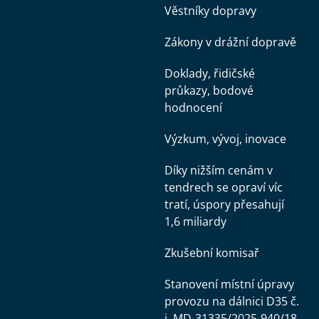
Věstníky dopravy
Zákony v drážní dopravě
Doklady, řidičské
průkazy, bodové
hodnocení
Výzkum, vývoj, inovace
Díky nižším cenám v
tendrech se opraví víc
tratí, úspory přesahují
1,6 miliardy
Zkušební komisař
Stanovení místní úpravy
provozu na dálnici D35 č.
j. MD-31335/2025-940/18