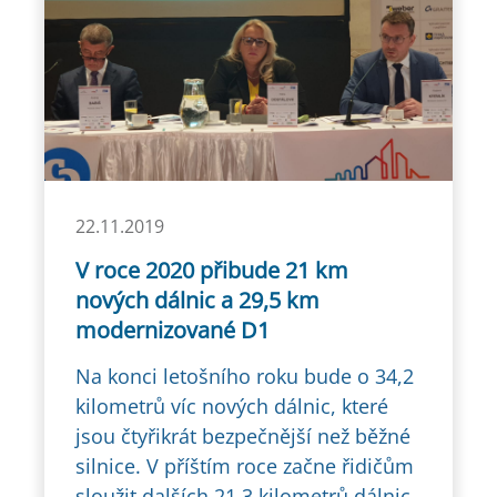
22.11.2019
V roce 2020 přibude 21 km
nových dálnic a 29,5 km
modernizované D1
Na konci letošního roku bude o 34,2
kilometrů víc nových dálnic, které
jsou čtyřikrát bezpečnější než běžné
silnice. V příštím roce začne řidičům
sloužit dalších 21,3 kilometrů dálnic