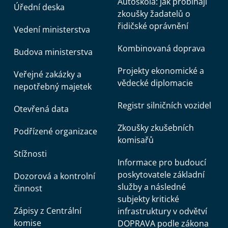
Autoškola: jak probíhají
Úřední deska
zkoušky žadatelů o
řidičské oprávnění
Vedení ministerstva
Kombinovaná doprava
Budova ministerstva
Projekty ekonomické a
Veřejné zakázky a
vědecké diplomacie
nepotřebný majetek
Registr silničních vozidel
Otevřená data
Zkoušky zkušebních
Podřízené organizace
komisařů
Stížnosti
Informace pro budoucí
poskytovatele základní
Dozorová a kontrolní
služby a následné
činnost
subjekty kritické
Zápisy z Centrální
infrastruktury v odvětví
komise
DOPRAVA podle zákona