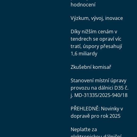
hodnocení
Výzkum, vývoj, inovace
Díky nižším cenám v
tendrech se opraví víc
tratí, úspory přesahují
1,6 miliardy
Zkušební komisař
Stanovení místní úpravy
provozu na dálnici D35 č.
j. MD-31335/2025-940/18
PŘEHLEDNĚ: Novinky v
dopravě pro rok 2025
Neplaťte za
elektronickou dálniční