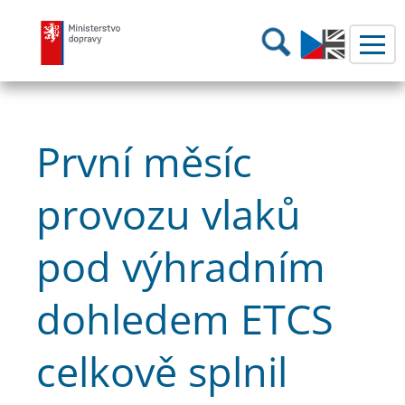
Ministerstvo dopravy
Hledání
První měsíc
provozu vlaků
pod výhradním
dohledem ETCS
celkově splnil