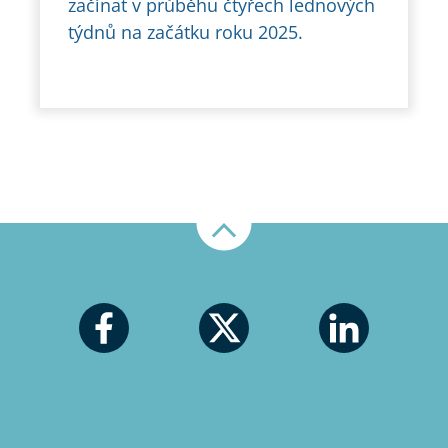
začínat v průběhu čtyřech lednových
týdnů na začátku roku 2025.
Nahoru