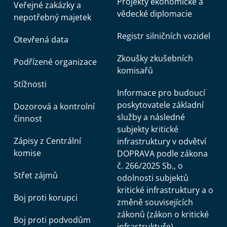
Projekty ekonomické a
Veřejné zakázky a
vědecké diplomacie
nepotřebný majetek
Registr silničních vozidel
Otevřená data
Zkoušky zkušebních
Podřízené organizace
komisařů
Stížnosti
Informace pro budoucí
poskytovatele základní
Dozorová a kontrolní
služby a následné
činnost
subjekty kritické
Zápisy z Centrální
infrastruktury v odvětví
komise
DOPRAVA podle zákona
č. 266/2025 Sb., o
Střet zájmů
odolnosti subjektů
kritické infrastruktury a o
Boj proti korupci
změně souvisejících
zákonů (zákon o kritické
Boj proti podvodům
infrastruktuře)