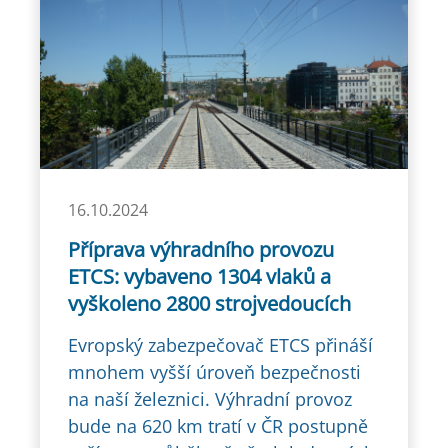
16.10.2024
Příprava výhradního provozu
ETCS: vybaveno 1304 vlaků a
vyškoleno 2800 strojvedoucích
Evropský zabezpečovač ETCS přináší
mnohem vyšší úroveň bezpečnosti
na naší železnici. Výhradní provoz
bude na 620 km tratí v ČR postupně