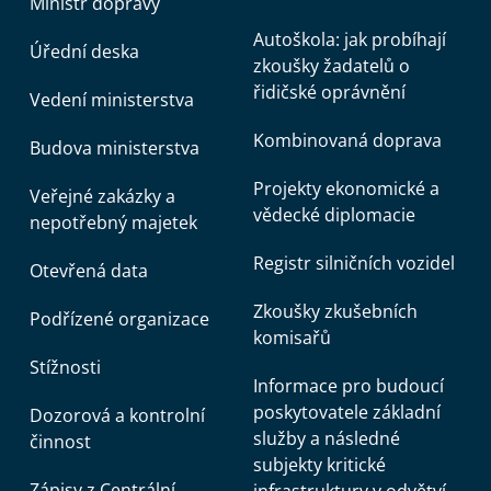
Ministr dopravy
Autoškola: jak probíhají
Úřední deska
zkoušky žadatelů o
řidičské oprávnění
Vedení ministerstva
Kombinovaná doprava
Budova ministerstva
Projekty ekonomické a
Veřejné zakázky a
vědecké diplomacie
nepotřebný majetek
Registr silničních vozidel
Otevřená data
Zkoušky zkušebních
Podřízené organizace
komisařů
Stížnosti
Informace pro budoucí
poskytovatele základní
Dozorová a kontrolní
služby a následné
činnost
subjekty kritické
Zápisy z Centrální
infrastruktury v odvětví