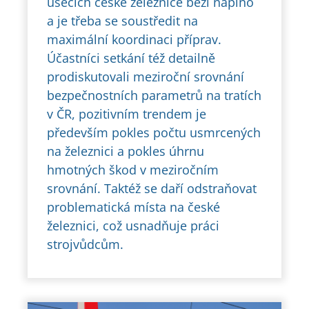
úsecích české železnice běží naplno
a je třeba se soustředit na
maximální koordinaci příprav.
Účastníci setkání též detailně
prodiskutovali meziroční srovnání
bezpečnostních parametrů na tratích
v ČR, pozitivním trendem je
především pokles počtu usmrcených
na železnici a pokles úhrnu
hmotných škod v meziročním
srovnání. Taktéž se daří odstraňovat
problematická místa na české
železnici, což usnadňuje práci
strojvůdcům.