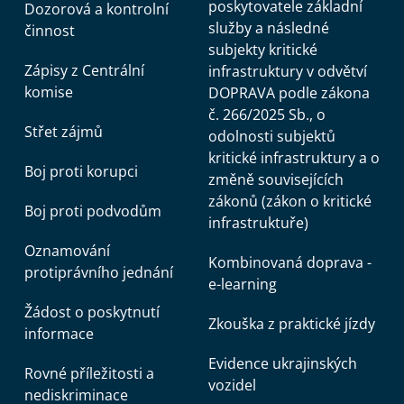
poskytovatele základní
Dozorová a kontrolní
služby a následné
činnost
subjekty kritické
Zápisy z Centrální
infrastruktury v odvětví
komise
DOPRAVA podle zákona
č. 266/2025 Sb., o
Střet zájmů
odolnosti subjektů
kritické infrastruktury a o
Boj proti korupci
změně souvisejících
zákonů (zákon o kritické
Boj proti podvodům
infrastruktuře)
Oznamování
Kombinovaná doprava -
protiprávního jednání
e-learning
Žádost o poskytnutí
Zkouška z praktické jízdy
informace
Evidence ukrajinských
Rovné příležitosti a
vozidel
nediskriminace