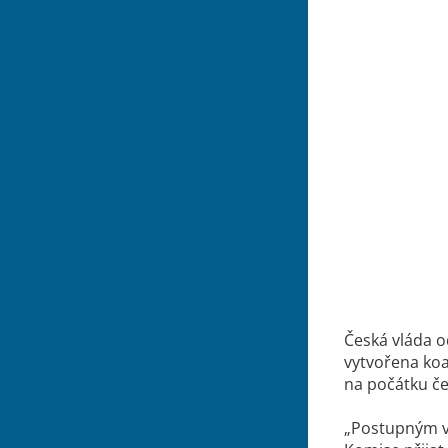
Česká vláda o
vytvořena koa
na počátku če
„Postupným vy