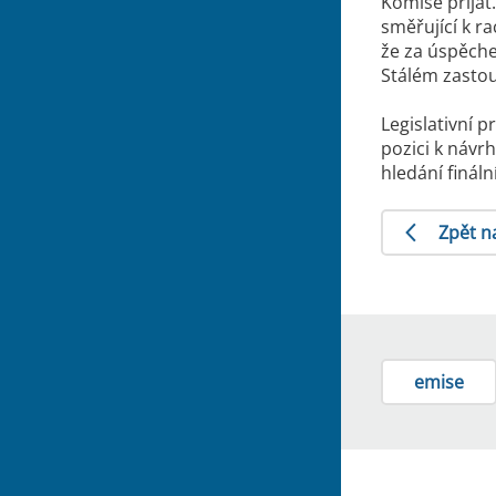
Komise přijat
směřující k r
že za úspěche
Stálém zastou
Legislativní 
pozici k náv
hledání finál
Zpět n
emise