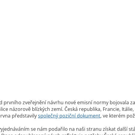
d prvního zveřejnění návrhu nové emisní normy bojovala za 
lice názorově blízkých zemí. Česká republika, Francie, Itál
rvna představily
společný poziční dokument
, ve kterém po
jednáváním se nám podařilo na naši stranu získat další stá