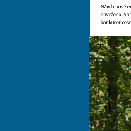
Návrh nové e
navrženo. Sho
konkurencesc