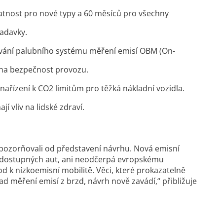
latnost pro nové typy a 60 měsíců pro všechny
žadavky.
ání palubního systému měření emisí OBM (On-
ena bezpečnost provozu.
ařízení k CO2 limitům pro těžká nákladní vozidla.
í vliv na lidské zdraví.
upozorňovali od představení návrhu. Nová emisní
 dostupných aut, ani neodčerpá evropskému
k nízkoemisní mobilitě. Věci, které prokazatelně
d měření emisí z brzd, návrh nově zavádí,“ přibližuje