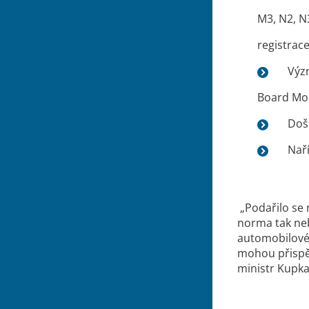
M3, N2, N
registrac
Výz
Board Mon
Došl
Naří
„Podařilo se 
norma tak ne
automobilovém
mohou přispět
ministr Kupk