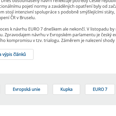
. Dnes odsouhlasený návrh reflektuje potřeby České republik
acionálnímu pojetí normy a zaváděných opatření byly od za
m stojí intenzivní spolupráce s podobně smýšlejícími státy,
pení ČR v Bruselu.
proces k návrhu EURO 7 dneškem ale nekončí. V listopadu 
rhu. Zpravodajem návrhu v Evropském parlamentu je český 
ního kompromisu v tzv. trialogu. Záměrem je nalezení shody n
a výpis článků
Evropská unie
Kupka
EURO 7