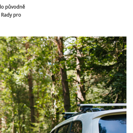
ylo původně
í Rady pro