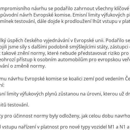
promisního návrhu se podařilo zahrnout všechny klíčové po
 původní návrh Evropské komise. Emisní limity výfukových
mínek testování, dále dojde k prodloužení lhůt vstupu v p
.
elký úspěch českého vyjednávání v Evropské unii. Podařilo s
pojili jsme síly s dalšími podobně smýšlejícími státy, zástup
 takové znění normy, které nebude představovat riziko p
ohrozí přístup k osobním automobilům pro evropskou veřejn
ávání o změně normy.
mu návrhu Evropské komise se koalici zemí pod vedením Česk
í:
ní limity výfukových plynů zůstanou na úrovni, kterou už 
mitů testování.
y pro účinnost normy byly odloženy, jak celou dobu navrhov
 vstupu nařízení v platnost pro nové typy vozidel M1 a N1 a