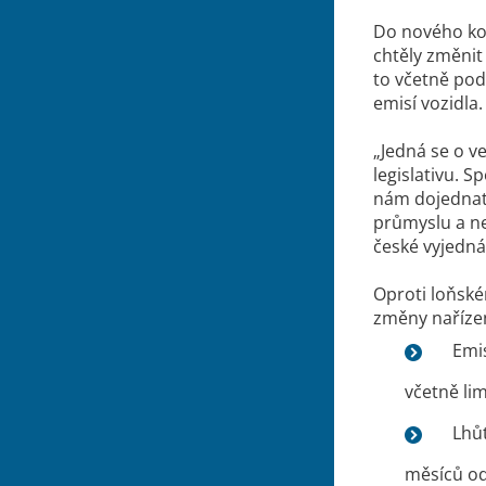
Do nového kom
chtěly změnit
to včetně pod
emisí vozidla
„Jedná se o v
legislativu. S
nám dojednat
průmyslu a ne
české vyjedn
Oproti loňské
změny nařízen
Emis
včetně li
Lhůt
měsíců od