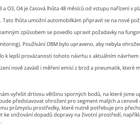
3 a O3, O4 je časová lhůta 48 měsíců od vstupu nařízení v p
e. Tato lhůta umožní automobilkám připravit se na nové po
namným způsobem se povedlo upravit požadavky na fungov
itoring). Používání OBM bylo upraveno, aby nebyla ohrož
o k lepší provázanosti tohoto návrhu s aktuálním návrhem n
zení nově zavádí i měření emisí z brzd a pneumatik, které maj
nám vyřešit drtivou většinu sporných bodů, na které jsme 
bude představovat ohrožení pro segment malých a cenově
u průmyslu prostředky, které nutně potřebuje pro přechod 
 ke snižování dopadů dopravy na životní prostředí, napříkla
a.