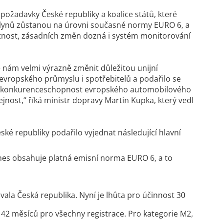
žadavky České republiky a koalice států, které
 plynů zůstanou na úrovni současné normy EURO 6, a
latnost, zásadních změn dozná i systém monitorování
e nám velmi výrazně změnit důležitou unijní
ci evropského průmyslu i spotřebitelů a podařilo se
ro konkurenceschopnost evropského automobilového
ost,“ říká ministr dopravy Martin Kupka, který vedl
é republiky podařilo vyjednat následující hlavní
dnes obsahuje platná emisní norma EURO 6, a to
ala Česká republika. Nyní je lhůta pro účinnost 30
 42 měsíců pro všechny registrace. Pro kategorie M2,