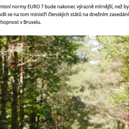
misní normy EURO 7 bude nakonec výrazně mírnější, než b
dli se na tom ministři členských států na dnešním zasedán
hopnost v Bruselu.