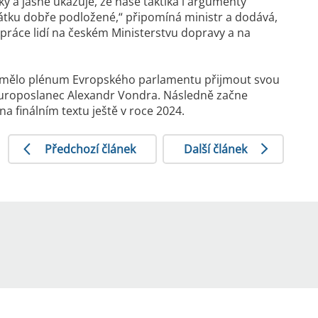
y a jasně ukazuje, že naše taktika i argumenty
čátku dobře podložené,“ připomíná ministr a dodává,
 práce lidí na českém Ministerstvu dopravy a na
by mělo plénum Evropského parlamentu přijmout svou
europoslanec Alexandr Vondra. Následně začne
a finálním textu ještě v roce 2024.
Předchozí článek
Další článek