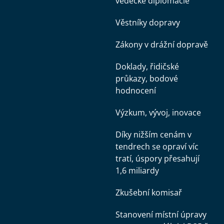
vědecké diplomacie
Věstníky dopravy
Zákony v drážní dopravě
Doklady, řidičské
průkazy, bodové
hodnocení
Výzkum, vývoj, inovace
Díky nižším cenám v
tendrech se opraví víc
tratí, úspory přesahují
1,6 miliardy
Zkušební komisař
Stanovení místní úpravy