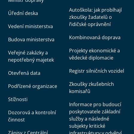
Ministr dopravy
Autoškola: jak probíhají
Úřední deska
zkoušky žadatelů o
řidičské oprávnění
Vedení ministerstva
Kombinovaná doprava
Budova ministerstva
Projekty ekonomické a
Veřejné zakázky a
vědecké diplomacie
nepotřebný majetek
Registr silničních vozidel
Otevřená data
Zkoušky zkušebních
Podřízené organizace
komisařů
Stížnosti
Informace pro budoucí
poskytovatele základní
Dozorová a kontrolní
služby a následné
činnost
subjekty kritické
Zápisy z Centrální
infrastruktury v odvětví