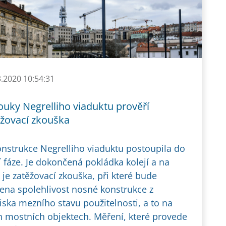
3.2020 10:54:31
ouky Negrelliho viaduktu prověří
ěžovací zkouška
nstrukce Negrelliho viaduktu postoupila do
í fáze. Je dokončená pokládka kolejí a na
 je zatěžovací zkouška, při které bude
ena spolehlivost nosné konstrukce z
iska mezního stavu použitelnosti, a to na
h mostních objektech. Měření, které provede