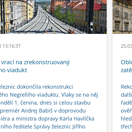
0 13:16:37
25.0
 vrací na zrekonstruovaný
Obl
ho viadukt
zat
eleznic dokončila rekonstrukci
Reko
ého Negrelliho viaduktu. Vlaky se na něj
dalš
ondělí 1. června, dnes si celou stavbu
řadě
 premiér Andrej Babiš v doprovodu
ověř
iéra a ministra dopravy Karla Havlíčka
hled
ního ředitele Správy železnic Jiřího
třec