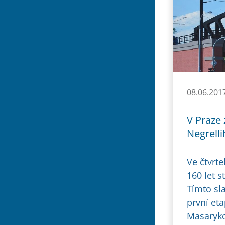
08.06.201
V Praze
Negrelli
Ve čtvrte
160 let s
Tímto sl
první et
Masaryko