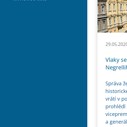
29.05.202
Vlaky se
Negrelli
Správa ž
historick
vrátí v p
prohlédl
viceprem
a generál