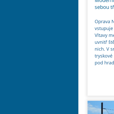
Moderni
sebou tř
Oprava N
vstupuje 
Vltavy m
uvnitř š
nich. V 
tryskové
pod hradl