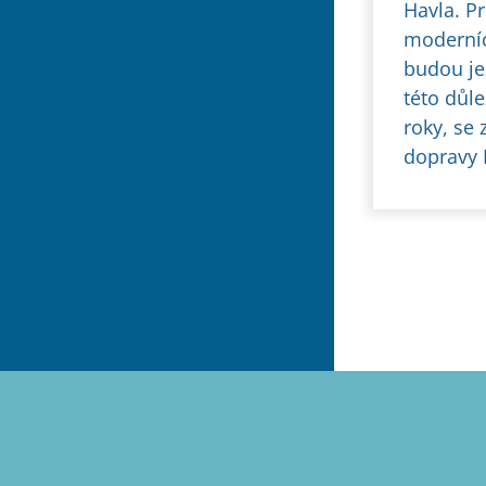
Havla. Pr
moderníc
budou jez
této důle
roky, se 
dopravy 