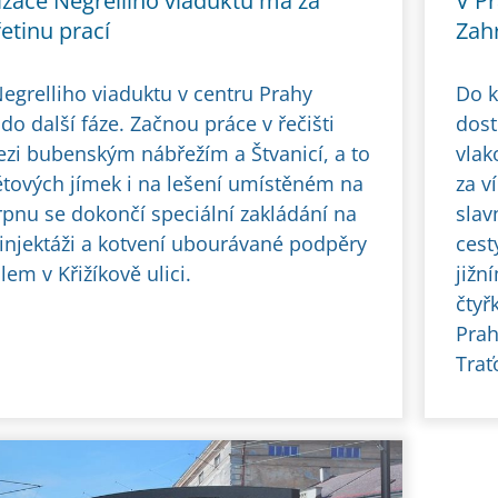
zace Negrelliho viaduktu má za
V Pr
etinu prací
Zah
egrelliho viaduktu v centru Prahy
Do k
do další fáze. Začnou práce v řečišti
dost
ezi bubenským nábřežím a Štvanicí, a to
vlak
tětových jímek i na lešení umístěném na
za v
srpnu se dokončí speciální zakládání na
slav
 injektáži a kotvení ubourávané podpěry
cest
em v Křižíkově ulici.
jižn
čtyř
Prah
Trať