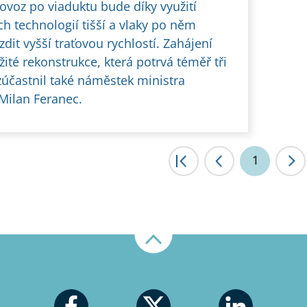
ovoz po viaduktu bude díky využití
h technologií tišší a vlaky po něm
dit vyšší traťovou rychlostí. Zahájení
žité rekonstrukce, která potrvá téměř tři
zúčastnil také náměstek ministra
Milan Feranec.
|<
1
<
Nahoru