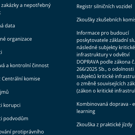
 zakázky a nepotřebný
Registr silničních vozidel
k
Zkoušky zkušebních komi
ná data
Informace pro budoucí
né organizace
poskytovatele základní sl
následné subjekty kritické
i
infrastruktury v odvětví
DOPRAVA podle zákona č
á a kontrolní činnost
266/2025 Sb., o odolnosti
subjektů kritické infrastr
z Centrální komise
o změně souvisejících zá
(zákon o kritické infrastru
ájmů
Kombinovaná doprava - e
ti korupci
learning
oti podvodům
Zkouška z praktické jízdy
vání protiprávního