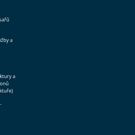
sařů
užby a
.
uktury a
konů
ktuře)
-