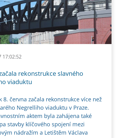
7 17:02:52
 začala rekonstrukce slavného
ho viaduktu
k 8. června začala rekonstrukce více než
tarého Negrelliho viaduktu v Praze.
avnostním aktem byla zahájena také
apa stavby klíčového spojení mezi
vým nádražím a Letištěm Václava