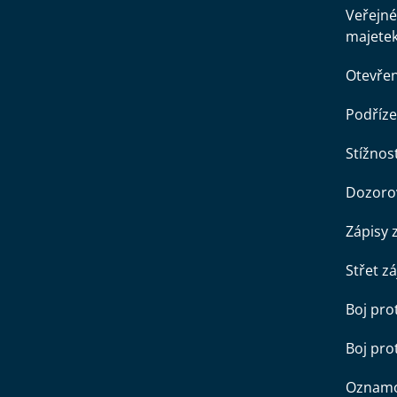
Veřejné
majete
Otevře
Podříze
Stížnost
Dozorov
Zápisy 
Střet z
Boj pro
Boj pr
Oznamo