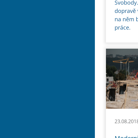
Svobody.
dopravě 
na něm b
práce.
23.08.201