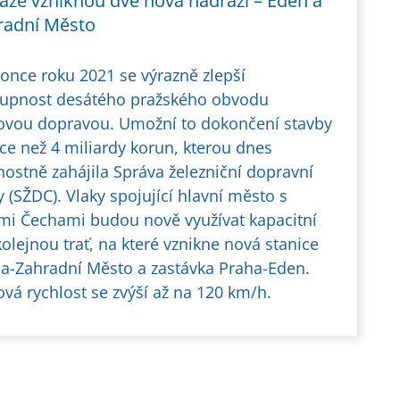
aze vzniknou dvě nová nádraží – Eden a
radní Město
once roku 2021 se výrazně zlepší
upnost desátého pražského obvodu
ovou dopravou. Umožní to dokončení stavby
íce než 4 miliardy korun, kterou dnes
nostně zahájila Správa železniční dopravní
y (SŽDC). Vlaky spojující hlavní město s
ími Čechami budou nově využívat kapacitní
kolejnou trať, na které vznikne nová stanice
a-Zahradní Město a zastávka Praha-Eden.
ová rychlost se zvýší až na 120 km/h.