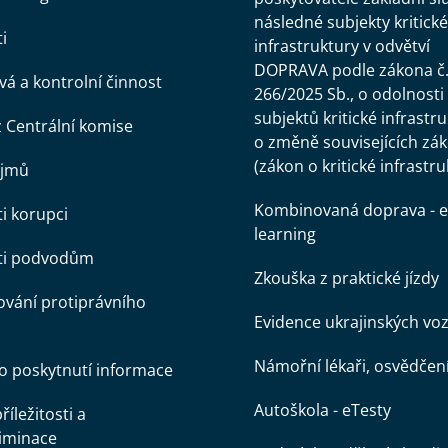
následné subjekty kritické
i
infrastruktury v odvětví
DOPRAVA podle zákona č
á a kontrolní činnost
266/2025 Sb., o odolnosti
subjektů kritické infrastr
z Centrální komise
o změně souvisejících zá
(zákon o kritické infrastru
ájmů
Kombinovaná doprava - e
ti korupci
learning
oti podvodům
Zkouška z praktické jízdy
vání protiprávního
Evidence ukrajinských voz
Námořní lékaři, osvědčen
o poskytnutí informace
Autoškola - eTesty
íležitosti a
iminace