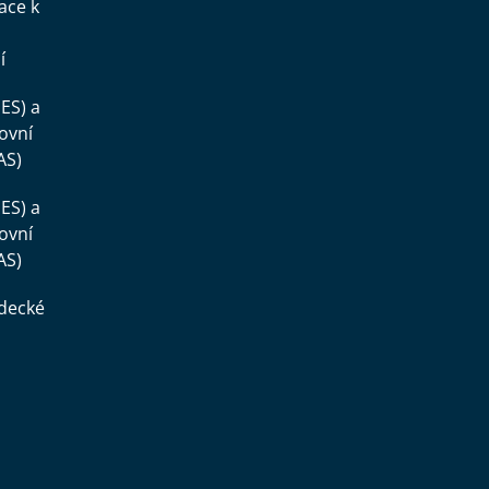
ace k
í
ES) a
ovní
AS)
ES) a
ovní
AS)
ědecké
,