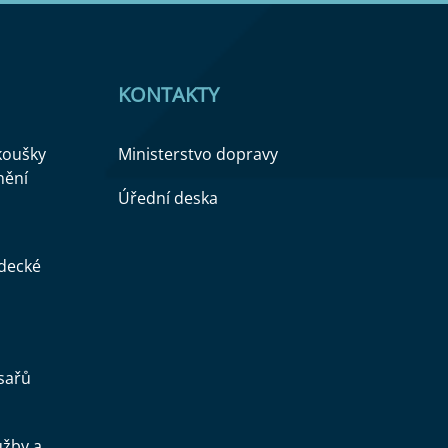
KONTAKTY
zkoušky
Ministerstvo dopravy
nění
Úřední deska
ědecké
sařů
užby a