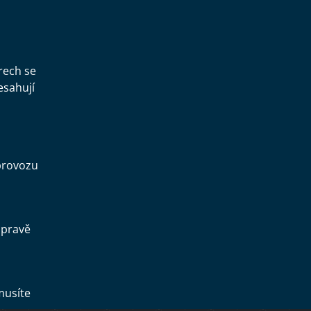
rech se
esahují
provozu
opravě
musíte