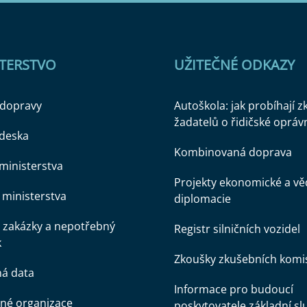
STERSTVO
UŽITEČNÉ ODKAZY
 dopravy
Autoškola: jak probíhají 
žadatelů o řidičské opráv
 deska
Kombinovaná doprava
ministerstva
Projekty ekonomické a v
ministerstva
diplomacie
 zakázky a nepotřebný
Registr silničních vozidel
k
Zkoušky zkušebních komi
ná data
Informace pro budoucí
né organizace
poskytovatele základní sl