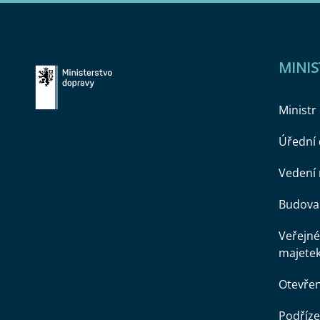
MINI
Ministr
Úřední
Vedení 
Budova 
Veřejné
majete
Otevře
Podříze