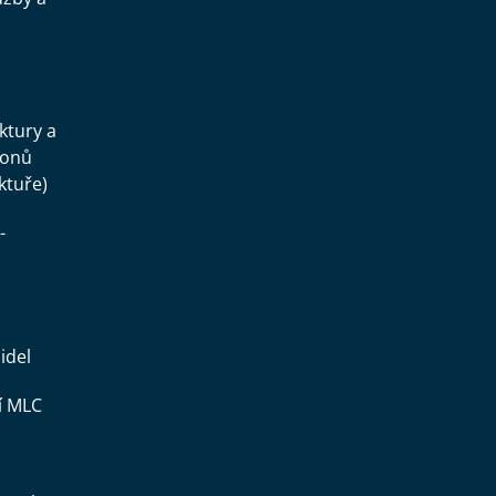
.
uktury a
konů
ktuře)
-
idel
í MLC