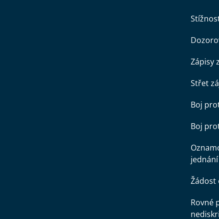
Stížnost
Dozorov
Zápisy 
Střet z
Boj pro
Boj pr
Oznamo
jednání
Žádost 
Rovné př
nediskr