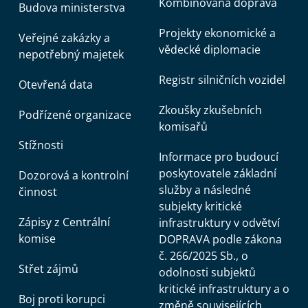
Kombinovaná doprava
Budova ministerstva
Projekty ekonomické a
Veřejné zakázky a
vědecké diplomacie
nepotřebný majetek
Registr silničních vozidel
Otevřená data
Zkoušky zkušebních
Podřízené organizace
komisařů
Stížnosti
Informace pro budoucí
poskytovatele základní
Dozorová a kontrolní
služby a následné
činnost
subjekty kritické
Zápisy z Centrální
infrastruktury v odvětví
komise
DOPRAVA podle zákona
č. 266/2025 Sb., o
Střet zájmů
odolnosti subjektů
kritické infrastruktury a o
Boj proti korupci
změně souvisejících