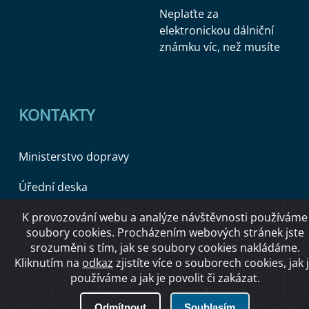
Neplaťte za
elektronickou dálniční
známku víc, než musíte
KONTAKTY
Ministerstvo dopravy
Úřední deska
K provozování webu a analýze návštěvnosti používáme
soubory cookies. Procházením webových stránek jste
Copyright © 2026 Ministerstvo dopravy ČR
srozuměni s tím, jak se soubory cookies nakládáme.
Kliknutím na
odkaz
zjistíte více o souborech cookies, jak 
používáme a jak je povolit či zakázat.
O přístupnosti
Odmítnout
Souhlasím