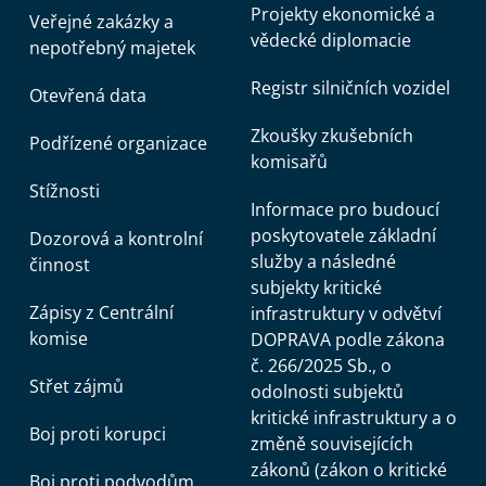
Projekty ekonomické a
Veřejné zakázky a
vědecké diplomacie
nepotřebný majetek
Registr silničních vozidel
Otevřená data
Zkoušky zkušebních
Podřízené organizace
komisařů
Stížnosti
Informace pro budoucí
poskytovatele základní
Dozorová a kontrolní
služby a následné
činnost
subjekty kritické
Zápisy z Centrální
infrastruktury v odvětví
komise
DOPRAVA podle zákona
č. 266/2025 Sb., o
Střet zájmů
odolnosti subjektů
kritické infrastruktury a o
Boj proti korupci
změně souvisejících
zákonů (zákon o kritické
Boj proti podvodům