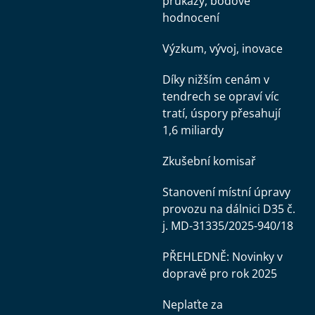
průkazy, bodové
hodnocení
Výzkum, vývoj, inovace
Díky nižším cenám v
tendrech se opraví víc
tratí, úspory přesahují
1,6 miliardy
Zkušební komisař
Stanovení místní úpravy
provozu na dálnici D35 č.
j. MD-31335/2025-940/18
PŘEHLEDNĚ: Novinky v
dopravě pro rok 2025
Neplaťte za