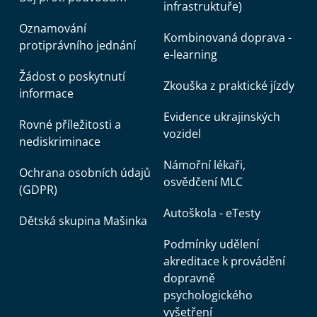
infrastruktuře)
Oznamování
Kombinovaná doprava -
protiprávního jednání
e-learning
Žádost o poskytnutí
Zkouška z praktické jízdy
informace
Evidence ukrajinských
Rovné příležitosti a
vozidel
nediskriminace
Námořní lékaři,
Ochrana osobních údajů
osvědčení MLC
(GDPR)
Autoškola - eTesty
Dětská skupina Mašinka
Podmínky udělení
akreditace k provádění
dopravně
psychologického
vyšetření